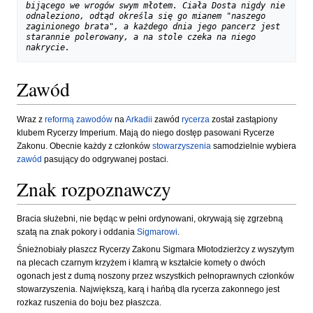
bijącego we wrogów swym młotem. Ciała Dosta nigdy nie 
odnaleziono, odtąd określa się go mianem "naszego 
zaginionego brata", a każdego dnia jego pancerz jest 
starannie polerowany, a na stole czeka na niego 
nakrycie.
Zawód
Wraz z
reformą
zawodów
na
Arkadii
zawód
rycerza
został zastąpiony
klubem Rycerzy Imperium. Mają do niego dostęp pasowani Rycerze
Zakonu. Obecnie każdy z członków
stowarzyszenia
samodzielnie wybiera
zawód
pasujący do odgrywanej postaci.
Znak rozpoznawczy
Bracia służebni, nie będąc w pełni ordynowani, okrywają się zgrzebną
szatą na znak pokory i oddania
Sigmarowi
.
Śnieżnobiały płaszcz Rycerzy Zakonu Sigmara Młotodzierżcy z wyszytym
na plecach czarnym krzyżem i klamrą w kształcie komety o dwóch
ogonach jest z dumą noszony przez wszystkich pełnoprawnych członków
stowarzyszenia. Największą, karą i hańbą dla rycerza zakonnego jest
rozkaz ruszenia do boju bez płaszcza.