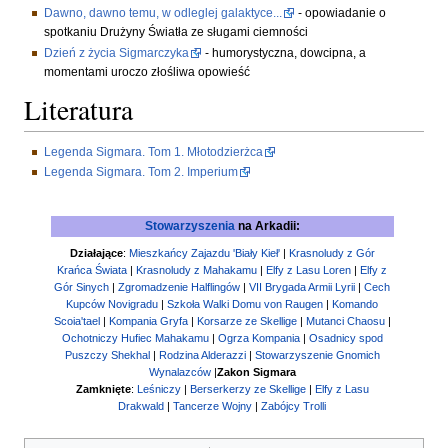
Dawno, dawno temu, w odleglej galaktyce...
- opowiadanie o
spotkaniu Drużyny Światła ze sługami ciemności
Dzień z życia Sigmarczyka
- humorystyczna, dowcipna, a
momentami uroczo złośliwa opowieść
Literatura
Legenda Sigmara. Tom 1. Młotodzierżca
Legenda Sigmara. Tom 2. Imperium
Stowarzyszenia
na Arkadii:
Działające
:
Mieszkańcy Zajazdu 'Biały Kieł'
|
Krasnoludy z Gór
Krańca Świata
|
Krasnoludy z Mahakamu
|
Elfy z Lasu Loren
|
Elfy z
Gór Sinych
|
Zgromadzenie Halflingów
|
VII Brygada Armii Lyrii
|
Cech
Kupców Novigradu
|
Szkoła Walki Domu von Raugen
|
Komando
Scoia'tael
|
Kompania Gryfa
|
Korsarze ze Skellige
|
Mutanci Chaosu
|
Ochotniczy Hufiec Mahakamu
|
Ogrza Kompania
|
Osadnicy spod
Puszczy Shekhal
|
Rodzina Alderazzi
|
Stowarzyszenie Gnomich
Wynalazców
|
Zakon Sigmara
Zamknięte
:
Leśniczy
|
Berserkerzy ze Skellige
|
Elfy z Lasu
Drakwald
|
Tancerze Wojny
|
Zabójcy Trolli