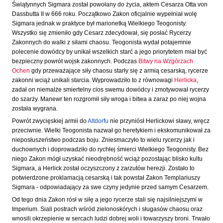
Świątynnych Sigmara został powołany do życia, aktem Cesarza Otta von
Dassbutta II w 666 roku. Początkowo Zakon oficjalnie wypełniał wolę
Sigmara jednak w praktyce był marionetką Wielkiego Teogonisty.
Wszystko się zmieniło gdy Cesarz zdecydował, się posłać Rycerzy
Zakonnych do walki z siłami chaosu. Teogonista wydał potajemnie
polecenie dowódcy by unikał wszelkich starć a jego priorytetem miał być
bezpieczny powrót wojsk zakonnych. Podczas
Bitwy na Wzgórzach
Ochen
gdy przeważające siły chaosu starły się z armią cesarską, rycerze
zakonni wciąż unikali starcia. Wyprowadziło to z równowagi
Herlicka
,
zadał on niemalże smiertelny cios swemu dowódcy i zmotywował rycerzy
do szarży. Manewr ten rozgromił siły wroga i bitwa a zaraz po niej wojna
została wygrana.
Powrót zwycięskiej armii do
Altdorfu
nie przyniósł Herlickowi sławy, wręcz
przeciwnie. Wielki Teogonista nazwał go heretykiem i ekskomunikował za
nieposłuszeństwo podczas boju. Zniesmaczyło to wielu rycerzy jak i
duchownych i doprowadziło do rychłej śmierci Wielkiego Teogonisty. Bez
niego Zakon mógł uzyskać nieodrębność wciąż pozostając blisko kultu
Sigmara, a Herlick został oczyszczony z zarzutów herezji. Zostało to
potwierdzone proklamacją cesarską i tak powstał Zakon Templariuszy
Sigmara - odpowiadający za swe czyny jedynie przed samym Cesarzem.
Od tego dnia Zakon rósł w siłę a jego rycerze stali się najsilniejszymi w
Imperium. Siali postrach wśród zielonoskórych i sługasów chaosu oraz
wnosili okrzepienie w sercach ludzi dobrej woli i towarzyszy broni. Trwało