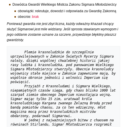
Dowódca Gwardii Wielkiego Mistrza Zakonu Sigmara Młotodzierżcy
obowiązki: rekrutuje, dowodzi i odpowiada za Gwardię Zakonną
obecnie:
brak
Ponieważ gwardia nie jest zbyt liczna, każdy odważny khazad chcący
służyć Sigmarowi jest mile widziany. Jeśli sprosta stawianym wymogom i
jego oddanie zostanie uznane za szczere, przywdzieje błękitny płaszcz
gwardzisty.
Plemie krasnoludzkie do szczególnie 
uprzywilejowanych w Zakonie Świętych Rycerzy Sigmara 
należy, dzięki wspólnej chwalebnej historii jakiej 
rasy ludzka i krasnoludzka, pod panowaniem Wielkiego 
Sigmara Młotodzierzcy stworzyły. Obecnie krasnoludcy 
wojownicy stałe miejsce w Zakonie zapewnione mają, by 
wspólnie obronie jedności i wolności Imperium się 
poświęcić. 
Przyjaźń z Krasnoludami i Sigmara Wielkiego, 
niepamiętnych czasów sięga, gdy chaos blisko 1000 lat 
szarpał ziemie obecnego Imperium nieustająca wojną. 
Sigmar mając tylko 15 zim, uratował króla 
krasnoludzkiego Kargana zwanego Żelazną Brodą przed 
bandą pomiotów chaosu, za co ten wdzięczny, młot 
magiczna mocą przez krasnoludzkich mistrzów 
obdarzony, podarował Sigmarowi. 
W jednej z najważniejszych bitew z chaosem na 
równinach Stirlandu, Sigmar Młotodzierzca rozgromił 