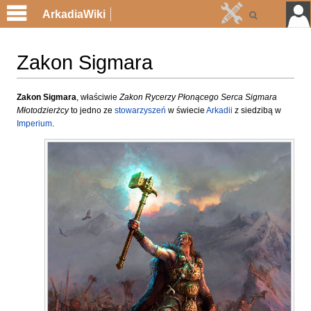
ArkadiaWiki
Zakon Sigmara
Przejdź
Przejdź
Zakon Sigmara
, właściwie
Zakon Rycerzy Płonącego Serca Sigmara
Młotodzierżcy
to jedno ze
stowarzyszeń
w świecie
Arkadii
z siedzibą w
do
do
Imperium
.
nawigacji
wyszukiwania