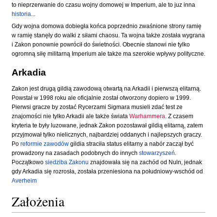
to nieprzerwanie do czasu wojny domowej w Imperium, ale to juz inna
historia
...
Gdy wojna domowa dobiegła końca poprzednio zwaśnione strony ramię
w ramię stanęły do walki z siłami chaosu. Ta wojna także została wygrana
i Zakon ponownie powrócił do świetności. Obecnie stanowi nie tylko
ogromną siłę militarną Imperium ale także ma szerokie wpływy polityczne.
Arkadia
Zakon jest drugą gildią zawodową otwartą na Arkadii i pierwszą elitarną.
Powstał w 1998 roku ale oficjalnie został otworzony dopiero w 1999.
Pierwsi gracze by zostać Rycerzami Sigmara musieli zdać test ze
znajomości nie tylko Arkadii ale także świata
Warhammera
. Z czasem
kryteria te były luzowane, jednak Zakon pozostawał gildią elitarną, zatem
przyjmował tylko nielicznych, najbardziej oddanych i najlepszych graczy.
Po
reformie zawodów
gildia straciła status elitarny a nabór zaczął być
prowadzony na zasadach podobnych do innych
stowarzyszeń
.
Początkowo
siedziba Zakonu
znajdowała się na zachód od Nuln, jednak
gdy Arkadia się rozrosła, została przeniesiona na południowy-wschód od
Averheim
Założenia