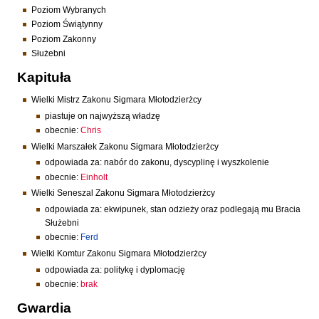
Poziom Wybranych
Poziom Świątynny
Poziom Zakonny
Służebni
Kapituła
Wielki Mistrz Zakonu Sigmara Młotodzierżcy
piastuje on najwyższą władzę
obecnie:
Chris
Wielki Marszałek Zakonu Sigmara Młotodzierżcy
odpowiada za: nabór do zakonu, dyscyplinę i wyszkolenie
obecnie:
Einholt
Wielki Seneszal Zakonu Sigmara Młotodzierżcy
odpowiada za: ekwipunek, stan odzieży oraz podlegają mu Bracia
Służebni
obecnie:
Ferd
Wielki Komtur Zakonu Sigmara Młotodzierżcy
odpowiada za: politykę i dyplomację
obecnie:
brak
Gwardia