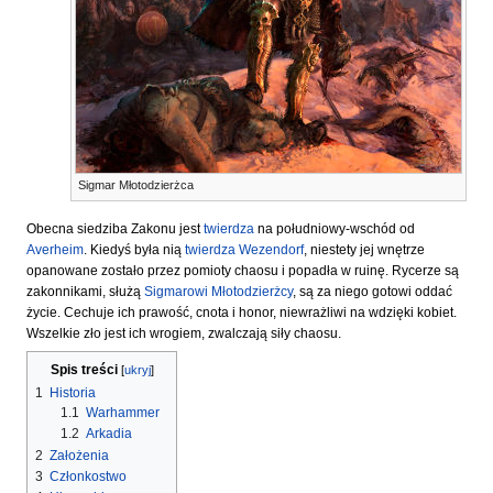
Sigmar Młotodzierżca
Obecna siedziba Zakonu jest
twierdza
na południowy-wschód od
Averheim
. Kiedyś była nią
twierdza Wezendorf
, niestety jej wnętrze
opanowane zostało przez pomioty chaosu i popadła w ruinę. Rycerze są
zakonnikami, służą
Sigmarowi Młotodzierżcy
, są za niego gotowi oddać
życie. Cechuje ich prawość, cnota i honor, niewrażliwi na wdzięki kobiet.
Wszelkie zło jest ich wrogiem, zwalczają siły chaosu.
Spis treści
1
Historia
1.1
Warhammer
1.2
Arkadia
2
Założenia
3
Członkostwo