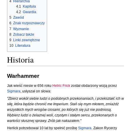
4
Hierarchia
4.1
Kapituła
4.2
Gwardia
5
Zawód
6
Znak rozpoznawczy
7
Wyznanie
8
Zobacz także
9
Linki zewnętrzne
10
Literatura
Historia
Warhammer
Jak wieść niesie w 656 roku
Helric Frick
został obdarzony wizją przez
Sigmara
, usłyszał on słowa:
"Zbierz wokół siebie ludzi o podobnych przekonaniach, i przekształć ich w
siłę, która będzie chronić me Imperium. Stań się mym młotem, zmiażdż
wszystkich mych wrogów ciosami, po których się już nie podniosą.
Wybierz ludzi o żelaznej woli, czystym i stałym sercu, przekonanych o
wartości słusznej sprawy. Zrób jak nakazałem."
Herlick potrzebował 10 lat by spełnić prośbę
Sigmara
. Zakon Rycerzy