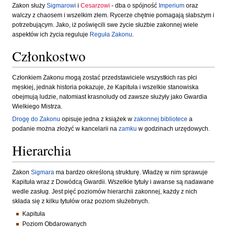
Zakon służy
Sigmarowi
i
Cesarzowi
- dba o spójność
Imperium
oraz
walczy z chaosem i wszelkim złem. Rycerze chętnie pomagają słabszym i
potrzebującym. Jako, iż poświęcili swe życie służbie zakonnej wiele
aspektów ich życia reguluje
Reguła Zakonu
.
Członkostwo
Członkiem Zakonu mogą zostać przedstawiciele wszystkich ras płci
męskiej, jednak historia pokazuje, że Kapituła i wszelkie stanowiska
obejmują ludzie, natomiast krasnoludy od zawsze służyły jako Gwardia
Wielkiego Mistrza.
Drogę do Zakonu
opisuje jedna z książek w
zakonnej bibliotece
a
podanie można złożyć w kancelarii na
zamku
w godzinach urzędowych.
Hierarchia
Zakon
Sigmara
ma bardzo określoną strukturę. Władzę w nim sprawuje
Kapituła wraz z Dowódcą Gwardii. Wszelkie tytuły i awanse są nadawane
wedle zasług. Jest pięć poziomów hierarchii zakonnej, każdy z nich
składa się z kilku tytułów oraz poziom służebnych.
Kapituła
Poziom Obdarowanych