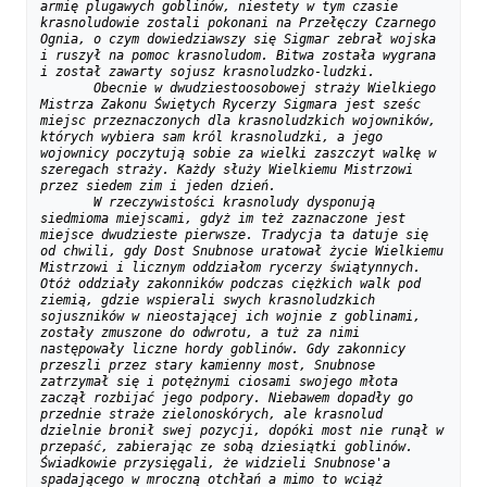
armię plugawych goblinów, niestety w tym czasie 
krasnoludowie zostali pokonani na Przełęczy Czarnego 
Ognia, o czym dowiedziawszy się Sigmar zebrał wojska 
i ruszył na pomoc krasnoludom. Bitwa została wygrana 
i został zawarty sojusz krasnoludzko-ludzki.
Obecnie w dwudziestoosobowej straży Wielkiego 
Mistrza Zakonu Świętych Rycerzy Sigmara jest sześc 
miejsc przeznaczonych dla krasnoludzkich wojowników, 
których wybiera sam król krasnoludzki, a jego 
wojownicy poczytują sobie za wielki zaszczyt walkę w 
szeregach straży. Każdy służy Wielkiemu Mistrzowi 
przez siedem zim i jeden dzień. 
W rzeczywistości krasnoludy dysponują 
siedmioma miejscami, gdyż im też zaznaczone jest 
miejsce dwudzieste pierwsze. Tradycja ta datuje się 
od chwili, gdy Dost Snubnose uratował życie Wielkiemu 
Mistrzowi i licznym oddziałom rycerzy świątynnych. 
Otóż oddziały zakonników podczas ciężkich walk pod 
ziemią, gdzie wspierali swych krasnoludzkich 
sojuszników w nieostającej ich wojnie z goblinami, 
zostały zmuszone do odwrotu, a tuż za nimi 
następowały liczne hordy goblinów. Gdy zakonnicy 
przeszli przez stary kamienny most, Snubnose 
zatrzymał się i potężnymi ciosami swojego młota 
zaczął rozbijać jego podpory. Niebawem dopadły go 
przednie straże zielonoskórych, ale krasnolud 
dzielnie bronił swej pozycji, dopóki most nie runął w 
przepaść, zabierając ze sobą dziesiątki goblinów. 
Świadkowie przysięgali, że widzieli Snubnose'a 
spadającego w mroczną otchłań a mimo to wciąż 