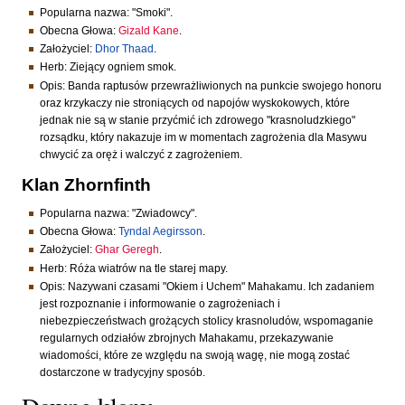
Popularna nazwa: "Smoki".
Obecna Głowa:
Gizald Kane
.
Założyciel:
Dhor Thaad
.
Herb: Ziejący ogniem smok.
Opis: Banda raptusów przewrażliwionych na punkcie swojego honoru
oraz krzykaczy nie stroniących od napojów wyskokowych, które
jednak nie są w stanie przyćmić ich zdrowego "krasnoludzkiego"
rozsądku, który nakazuje im w momentach zagrożenia dla Masywu
chwycić za oręż i walczyć z zagrożeniem.
Klan Zhornfinth
Popularna nazwa: "Zwiadowcy".
Obecna Głowa:
Tyndal Aegirsson
.
Założyciel:
Ghar Geregh
.
Herb: Róża wiatrów na tle starej mapy.
Opis: Nazywani czasami "Okiem i Uchem" Mahakamu. Ich zadaniem
jest rozpoznanie i informowanie o zagrożeniach i
niebezpieczeństwach grożących stolicy krasnoludów, wspomaganie
regularnych odziałów zbrojnych Mahakamu, przekazywanie
wiadomości, które ze względu na swoją wagę, nie mogą zostać
dostarczone w tradycyjny sposób.