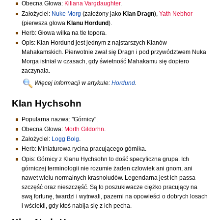
Obecna Głowa:
Kiliana Vargdaughter
.
Założyciel:
Nuke Morg
(założony jako
Klan Dragn
),
Yath Nebhor
(pierwsza głowa
Klanu Hordund
).
Herb: Głowa wilka na tle topora.
Opis: Klan Hordund jest jednym z najstarszych Klanów
Mahakamskich. Pierwotnie zwał się Dragn i pod przywództwem Nuka
Morga istniał w czasach, gdy świetność Mahakamu się dopiero
zaczynała.
Więcej informacji w artykule:
Hordund
.
Klan Hychsohn
Popularna nazwa: "Górnicy".
Obecna Głowa:
Morth Gildorhn
.
Założyciel:
Logg Bolg
.
Herb: Miniaturowa rycina pracującego górnika.
Opis: Górnicy z Klanu Hychsohn to dość specyficzna grupa. Ich
górniczej terminologii nie rozumie żaden czlowiek ani gnom, ani
nawet wielu normalnych krasnoludów. Legendarna jest ich passa
szczęść oraz nieszczęść. Są to poszukiwacze ciężko pracujący na
swą fortunę, twardzi i wytrwali, pazerni na opowieści o dobrych losach
i wściekli, gdy ktoś nabija się z ich pecha.