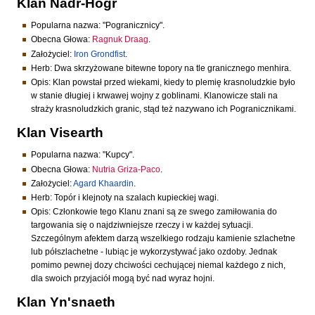
Klan Nadr-Hogr
Popularna nazwa: "Pogranicznicy".
Obecna Głowa:
Ragnuk Draag
.
Założyciel:
Iron Grondfist
.
Herb: Dwa skrzyżowane bitewne topory na tle granicznego menhira.
Opis: Klan powstał przed wiekami, kiedy to plemię krasnoludzkie było
w stanie długiej i krwawej wojny z goblinami. Klanowicze stali na
straży krasnoludzkich granic, stąd też nazywano ich Pogranicznikami.
Klan Visearth
Popularna nazwa: "Kupcy".
Obecna Głowa:
Nutria Griza-Paco
.
Założyciel:
Agard Khaardin
.
Herb: Topór i klejnoty na szalach kupieckiej wagi.
Opis: Członkowie tego Klanu znani są ze swego zamiłowania do
targowania się o najdziwniejsze rzeczy i w każdej sytuacji.
Szczególnym afektem darzą wszelkiego rodzaju kamienie szlachetne
lub półszlachetne - lubiąc je wykorzystywać jako ozdoby. Jednak
pomimo pewnej dozy chciwości cechującej niemal każdego z nich,
dla swoich przyjaciół mogą być nad wyraz hojni.
Klan Yn'snaeth