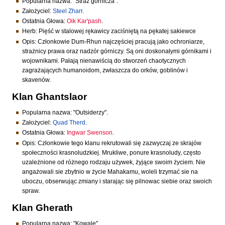
Popularna nazwa: "Straż górnicza".
Założyciel:
Steel Zharr
.
Ostatnia Głowa:
Oik Kar'pash
.
Herb: Pięść w stalowej rękawicy zaciśniętą na pękatej sakiewce
Opis: Członkowie Dum-Rhun najczęściej pracują jako ochroniarze,
strażnicy prawa oraz nadzór górniczy. Są oni doskonałymi górnikami i
wojownikami. Pałają nienawiścią do stworzeń chaotycznych
zagrażających humanoidom, zwłaszcza do orków, goblinów i
skavenów.
Klan Ghantslaor
Popularna nazwa: "Outsiderzy".
Założyciel:
Quad Therd
.
Ostatnia Głowa:
Ingwar Swenson
.
Opis: Członkowie tego klanu rekrutowali się zazwyczaj ze skrajów
społeczności krasnoludzkiej. Mrukliwe, ponure krasnoludy, często
uzależnione od różnego rodzaju używek, żyjące swoim życiem. Nie
angażowali sie zbytnio w życie Mahakamu, woleli trzymać sie na
uboczu, obserwując zmiany i starając się pilnowac siebie oraz swoich
spraw.
Klan Gherath
Popularna nazwa: "Kowale".