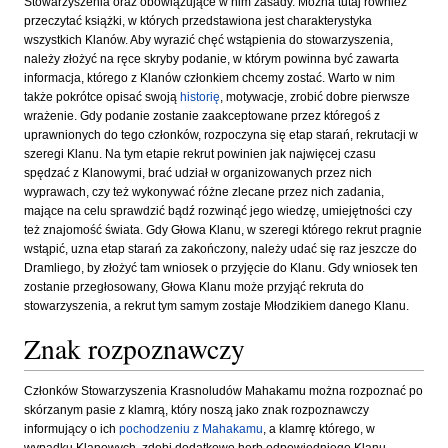
Stowarzyszenia oraz obowiązujące w nim zasady. Można tutaj również
przeczytać książki, w których przedstawiona jest charakterystyka
wszystkich Klanów. Aby wyrazić chęć wstąpienia do stowarzyszenia,
należy złożyć na ręce skryby podanie, w którym powinna być zawarta
informacja, którego z Klanów członkiem chcemy zostać. Warto w nim
także pokrótce opisać swoją
historię
, motywacje, zrobić dobre pierwsze
wrażenie. Gdy podanie zostanie zaakceptowane przez któregoś z
uprawnionych do tego członków, rozpoczyna się etap starań, rekrutacji w
szeregi Klanu. Na tym etapie rekrut powinien jak najwięcej czasu
spędzać z Klanowymi, brać udział w organizowanych przez nich
wyprawach, czy też wykonywać różne zlecane przez nich zadania,
mające na celu sprawdzić bądź rozwinąć jego wiedzę, umiejętności czy
też znajomość świata. Gdy Głowa Klanu, w szeregi którego rekrut pragnie
wstąpić, uzna etap starań za zakończony, należy udać się raz jeszcze do
Dramliego, by złożyć tam wniosek o przyjęcie do Klanu. Gdy wniosek ten
zostanie przegłosowany, Głowa Klanu może przyjąć rekruta do
stowarzyszenia, a rekrut tym samym zostaje Młodzikiem danego Klanu.
Znak rozpoznawczy
Członków Stowarzyszenia Krasnoludów Mahakamu można rozpoznać po
skórzanym pasie z klamrą, który noszą jako znak rozpoznawczy
informujący o ich
pochodzeniu z Mahakamu
, a klamrę którego, w