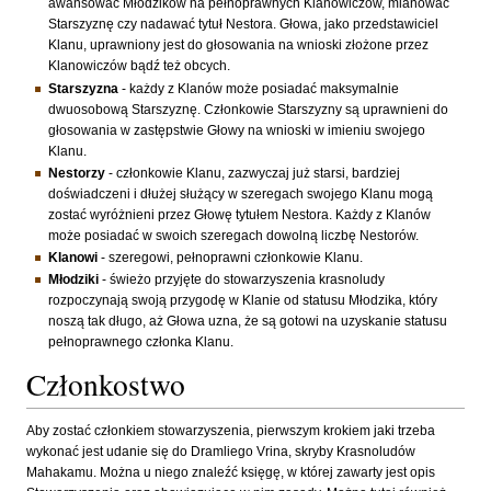
awansować Młodzików na pełnoprawnych Klanowiczów, mianować
Starszyznę czy nadawać tytuł Nestora. Głowa, jako przedstawiciel
Klanu, uprawniony jest do głosowania na wnioski złożone przez
Klanowiczów bądź też obcych.
Starszyzna
- każdy z Klanów może posiadać maksymalnie
dwuosobową Starszyznę. Członkowie Starszyzny są uprawnieni do
głosowania w zastępstwie Głowy na wnioski w imieniu swojego
Klanu.
Nestorzy
- członkowie Klanu, zazwyczaj już starsi, bardziej
doświadczeni i dłużej służący w szeregach swojego Klanu mogą
zostać wyróżnieni przez Głowę tytułem Nestora. Każdy z Klanów
może posiadać w swoich szeregach dowolną liczbę Nestorów.
Klanowi
- szeregowi, pełnoprawni członkowie Klanu.
Młodziki
- świeżo przyjęte do stowarzyszenia krasnoludy
rozpoczynają swoją przygodę w Klanie od statusu Młodzika, który
noszą tak długo, aż Głowa uzna, że są gotowi na uzyskanie statusu
pełnoprawnego członka Klanu.
Członkostwo
Aby zostać członkiem stowarzyszenia, pierwszym krokiem jaki trzeba
wykonać jest udanie się do Dramliego Vrina, skryby Krasnoludów
Mahakamu. Można u niego znaleźć księgę, w której zawarty jest opis