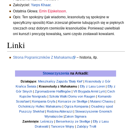
Założyciel:
Yarps Khaar
.
Ostatnia Głowa:
Errin Eijskelsson
.
Opis: Ten spokojny (jak wiadomo, krasnoludy są spokojne w
specyficzny sposób) Klan zrzeszał głównie lubujących się w pięknych
rzeczach oraz dobrym rzemiośle krasnoludów. Ponieważ uwielbiali
oni kunszt i precyzję kowalską, sami często zostawali kowalami.
Linki
Strona Pograniczników Z Mahakamu
– historia, itp.
Stowarzyszenia
na Arkadii:
Działające
:
Mieszkańcy Zajazdu 'Biały Kieł'
|
Krasnoludy z Gór
Krańca Świata
|
Krasnoludy z Mahakamu
|
Elfy z Lasu Loren
|
Elfy z
Gór Sinych
|
Zgromadzenie Halflingów
|
VII Brygada Armii Lyrii
|
Cech
Kupców Novigradu
|
Szkoła Walki Domu von Raugen
|
Komando
Scoia'tael
|
Kompania Gryfa
|
Korsarze ze Skellige
|
Mutanci Chaosu
|
Ochotniczy Hufiec Mahakamu
|
Ogrza Kompania
|
Osadnicy spod
Puszczy Shekhal
|
Rodzina Alderazzi
|
Stowarzyszenie Gnomich
Wynalazców
|
Zakon Sigmara
Zamknięte
:
Leśniczy
|
Berserkerzy ze Skellige
|
Elfy z Lasu
Drakwald
|
Tancerze Wojny
|
Zabójcy Trolli