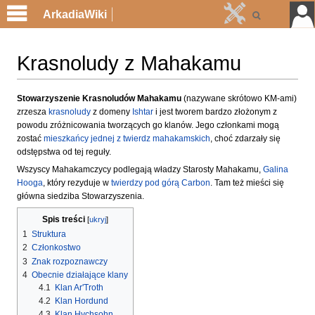
ArkadiaWiki
Krasnoludy z Mahakamu
Przejdź
Przejdź
Stowarzyszenie Krasnoludów Mahakamu
(nazywane skrótowo KM-ami)
zrzesza
krasnoludy
z domeny
Ishtar
i jest tworem bardzo złożonym z
do
do
powodu zróżnicowania tworzących go klanów. Jego członkami mogą
nawigacji
wyszukiwania
zostać
mieszkańcy jednej z twierdz mahakamskich
, choć zdarzały się
odstępstwa od tej reguły.
Wszyscy Mahakamczycy podlegają władzy Starosty Mahakamu,
Galina
Hooga
, który rezyduje w
twierdzy pod górą Carbon
. Tam też mieści się
główna siedziba Stowarzyszenia.
Spis treści
1
Struktura
2
Członkostwo
3
Znak rozpoznawczy
4
Obecnie działające klany
4.1
Klan Ar'Troth
4.2
Klan Hordund
4.3
Klan Hychsohn