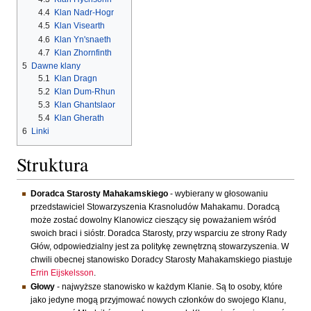
4.4
Klan Nadr-Hogr
4.5
Klan Visearth
4.6
Klan Yn'snaeth
4.7
Klan Zhornfinth
5
Dawne klany
5.1
Klan Dragn
5.2
Klan Dum-Rhun
5.3
Klan Ghantslaor
5.4
Klan Gherath
6
Linki
Struktura
Doradca Starosty Mahakamskiego
- wybierany w głosowaniu
przedstawiciel Stowarzyszenia Krasnoludów Mahakamu. Doradcą
może zostać dowolny Klanowicz cieszący się poważaniem wśród
swoich braci i sióstr. Doradca Starosty, przy wsparciu ze strony Rady
Głów, odpowiedzialny jest za politykę zewnętrzną stowarzyszenia. W
chwili obecnej stanowisko Doradcy Starosty Mahakamskiego piastuje
Errin Eijskelsson
.
Głowy
- najwyższe stanowisko w każdym Klanie. Są to osoby, które
jako jedyne mogą przyjmować nowych członków do swojego Klanu,