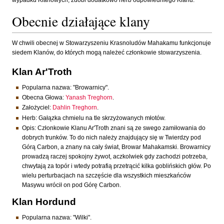
wypadku Klanowych, zdobi dodatkowo herb odpowiedniego Klanu.
Obecnie działające klany
W chwili obecnej w Stowarzyszeniu Krasnoludów Mahakamu funkcjonuje
siedem Klanów, do których mogą należeć członkowie stowarzyszenia.
Klan Ar'Troth
Popularna nazwa: "Browarnicy".
Obecna Głowa:
Yanash Treghorn
.
Założyciel:
Dahlin Treghorn
.
Herb: Gałązka chmielu na tle skrzyżowanych młotów.
Opis: Członkowie Klanu Ar'Troth znani są ze swego zamiłowania do
dobrych trunków. To do nich należy znajdujący się w Twierdzy pod
Górą Carbon, a znany na cały świat, Browar Mahakamski. Browarnicy
prowadzą raczej spokojny żywot, aczkolwiek gdy zachodzi potrzeba,
chwytają za topór i wtedy potrafią przetrącić kilka goblińskich głów. Po
wielu perturbacjach na szczęście dla wszystkich mieszkańców
Masywu wrócił on pod Górę Carbon.
Klan Hordund
Popularna nazwa: "Wilki".