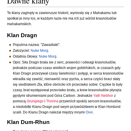
Dawne klany
Te klany zaginęły w zawierusze historii, wyniosły się z Mahakamu lub
spotkał je inny los, w każdym razie nie ma ich już wśród krasnoludów
mahakamskich.
Klan Dragn
Populrna nazwa: "Zawadiaki".
Założyciel:
Nuke Morg
.
Ostatnia Głowa:
Nuke Morg
.
Opis: Siła Dragn brała sie z serc, prawości i odwagi krasnoludów,
jednakże podczas czasu wielkich wojen goblińskich, w czasach gdy
Klan Dragn przeżywał czasy świetności i potęgi, w serca krasnoludów
wkradła się zawiść, nienawiść oraz pycha, a serca części braci stały
się siedliskiem Zła, które obróciło ich przeciwko sobie. Ciężkie to były
czasy, brat występował przeciwko bratu, a krew krasnoludów płynęla
gęstymi strumieniami pod Góra Carbon. Jednakże
Yath Nebhor
z
pomocą
Grungiego
i
Thorina
przywrócił spokój sercom krasnoludów,
a niedobitki Klanu Dragn pod swym przywództwem w Klan Hordund
scalił. Do Klanu Dragn należał między innymi
Ovvi
.
Klan Dum-Rhun