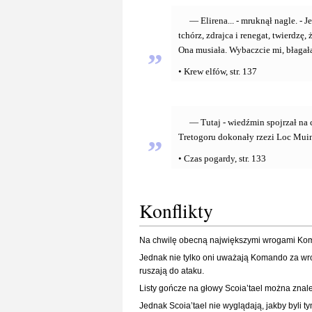
— Elirena... - mruknął nagle. - J
tchórz, zdrajca i renegat, twierdzę
„
Ona musiała. Wybaczcie mi, błagała
• Krew elfów, str. 137
— Tutaj - wiedźmin spojrzał na
„
Tretogoru dokonały rzezi Loc Muinn
• Czas pogardy, str. 133
Konflikty
Na chwilę obecną największymi wrogami Ko
Jednak nie tylko oni uważają Komando za wro
ruszają do ataku.
Listy gończe na głowy Scoia’tael można znal
Jednak Scoia’tael nie wyglądają, jakby byli t