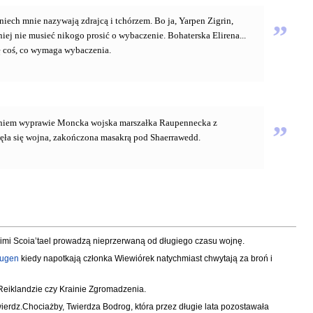
o, niech mnie nazywają zdrajcą i tchórzem. Bo ja, Yarpen Zigrin,
”
niej nie musieć nikogo prosić o wybaczenie. Bohaterska Elirena...
ię coś, co wymaga wybaczenia.
odzeniem wyprawie Moncka wojska marszałka Raupennecka z
”
częła się wojna, zakończona masakrą pod Shaerrawedd.
 nimi Scoia’tael prowadzą nieprzerwaną od długiego czasu wojnę.
augen
kiedy napotkają członka Wiewiórek natychmiast chwytają za broń i
Reiklandzie czy Krainie Zgromadzenia.
twierdz.Chociażby, Twierdza Bodrog, która przez długie lata pozostawała