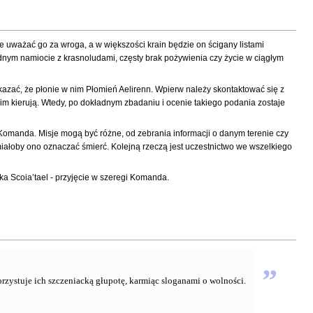
ie uważać go za wroga, a w większości krain będzie on ścigany listami
ednym namiocie z krasnoludami, częsty brak pożywienia czy życie w ciągłym
azać, że płonie w nim Płomień Aelirenn. Wpierw należy skontaktować się z
im kierują. Wtedy, po dokładnym zbadaniu i ocenie takiego podania zostaje
Komanda. Misje mogą być różne, od zebrania informacji o danym terenie czy
iałoby ono oznaczać śmierć. Kolejną rzeczą jest uczestnictwo we wszelkiego
ka Scoia’tael - przyjęcie w szeregi Komanda.
”
orzystuje ich szczeniacką głupotę, karmiąc sloganami o wolności.