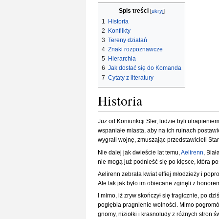
Spis treści
1
Historia
2
Konflikty
3
Tereny działań
4
Znaki rozpoznawcze
5
Hierarchia
6
Jak dostać się do Komanda
7
Cytaty z literatury
Historia
Już od Koniunkcji Sfer, ludzie byli utrapienie
wspaniałe miasta, aby na ich ruinach postawi
wygrali wojnę, zmuszając przedstawicieli Star
Nie dalej jak dwieście lat temu,
Aelirenn
, Bia
nie mogą już podnieść się po klęsce, która po
Aelirenn zebrała kwiat elfiej młodzieży i popr
Ale tak jak było im obiecane zginęli z honorem
I mimo, iż zryw skończył się tragicznie, po d
pogłębia pragnienie wolności. Mimo pogromów
gnomy, niziołki i krasnoludy z różnych stron