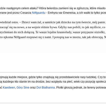
będzie następnym celem ataku? Która twierdza zamieni się w zgliszcza, które miast
ierane jest przez Cesarza
Nilfgaardu
- Emhyra var Emereisa, a ich walki to tylko pr
wiedział ostro. – Dzieci wam żal, a samiście jak dziecko na tym świecie, mój pani
a zacząć się na nowo, a na wojnie różnie bywa. Gdyby nas pobili, to jak myślicie, 
i natychmiast do nich dołączą. Te wasze lojalne krasnoludy, wasze przyjazne niziołk
to rękoma Nilfgaard rozprawi się z nami. I potopią nas w morzu, tak jak obiecują. Ni
ejmują każde miejsce, gdzie tylko znajdują się przedstawiciele rasy ludzkiej. Czy t
ają każdego kto stanie im na drodze, bez względu na płeć, wiek czy pozycję społec
ać
Kaedwen
,
Góry Sine
oraz
Dol Blathanna
. Plotki głoszą jednak, że tereny polowa