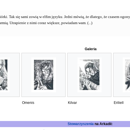
iórki. Tak się sami zowią w elfim języku. Jedni mówią, że dlatego, że czasem ogony
rmią. Utrapienie z nimi coraz większe, powiadam wam. (...)
Galeria
Omenis
Kilvar
Eriliell
Stowarzyszenia
na Arkadii: