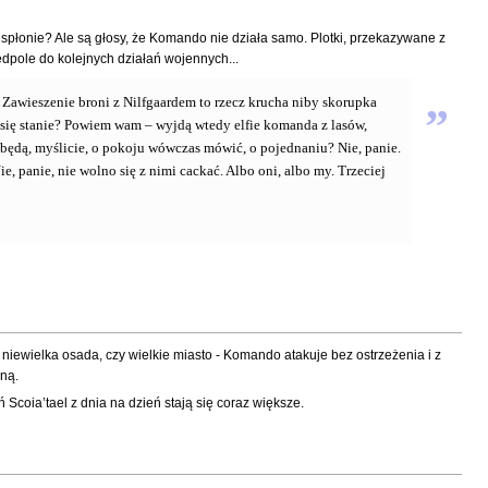
o spłonie? Ale są głosy, że Komando nie działa samo. Plotki, przekazywane z
zedpole do kolejnych działań wojennych...
e. Zawieszenie broni z Nilfgaardem to rzecz krucha niby skorupka
”
co się stanie? Powiem wam – wyjdą wtedy elfie komanda z lasów,
i, będą, myślicie, o pokoju wówczas mówić, o pojednaniu? Nie, panie.
e, panie, nie wolno się z nimi cackać. Albo oni, albo my. Trzeciej
o niewielka osada, czy wielkie miasto - Komando atakuje bez ostrzeżenia i z
zną.
ń Scoia’tael z dnia na dzień stają się coraz większe.