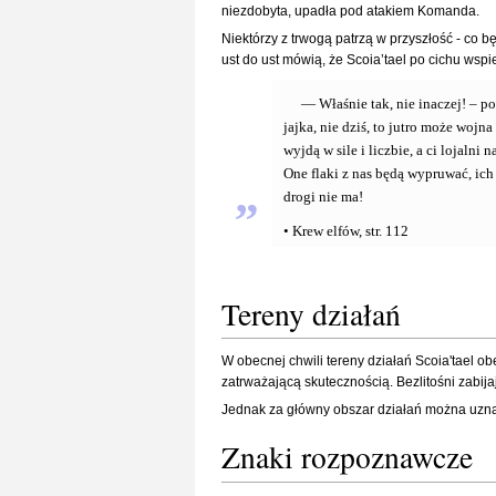
niezdobyta, upadła pod atakiem Komanda.
Niektórzy z trwogą patrzą w przyszłość - co 
ust do ust mówią, że Scoia’tael po cichu wsp
— Właśnie tak, nie inaczej! – po
jajka, nie dziś, to jutro może wojn
wyjdą w sile i liczbie, a ci lojaln
One flaki z nas będą wypruwać, ich 
„
drogi nie ma!
• Krew elfów, str. 112
Tereny działań
W obecnej chwili tereny działań Scoia'tael ob
zatrważającą skutecznością. Bezlitośni zabij
Jednak za główny obszar działań można uzn
Znaki rozpoznawcze