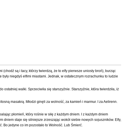
(chodź są i tacy, którzy twierdzą, że to elfy pierwsze uniosły broń), burząc
 były niegdyś elfimi miastami. Jednak, w ostatecznym rozrachunku to ludzie
 ostatniej walki. Sprzeciwiła się starszyźnie. Starszyźnie, która twierdziła, iż
zlitosną masakrą. Młodzi ginęli za wolność, za kamień i marmur. I za Aelirenn.
palając płomień, który rośnie w siłę z każdym dniem. I z każdym dniem
niem staje się silniejsze zrzeszając wokół siebie nowych sojuszników. Elfy,
ść. Bo jedyne co im pozostało to Wolność. Lub Śmierć.