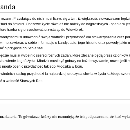
manda
różami. Przystający do nich musi liczyć się z tym, iż większość stowarzyszeń będz
’tael do śmierci. Obozowe życie również nie należy do najprostszych - spanie w j
 które trzeba się przygotować przystając do Wiewiórek.
kandydat musi udowodnić swoją wartość i przydatność dla stowarzyszenia oraz pok
nno zawierać w sobie informacje o kandydacie, jego historie oraz powody jakie n
ać o przyjęcie do Scoia’tael.
ędzie musiał wypełnić szereg różnych zadań, które zlecane będą przez członków 
bawienie kogoś życia. Młodzik musi być gotowy na każde wyzwanie, nawet jeśli m
mogło ocenić przydatność takiego Młodzika w boju.
iednich zasług przychodzi ta najbardziej uroczysta chwila w życiu każdego człon
ć o wolność Starszych Ras.
 smarkateria. To gówniarze, którzy nie rozumieją, że ich podpuszczono, że ktoś wyk