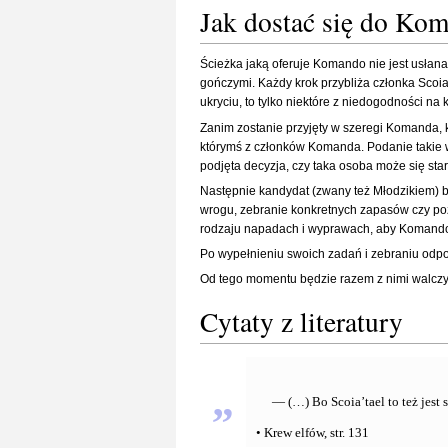
Jak dostać się do Ko
Ścieżka jaką oferuje Komando nie jest usłana 
gończymi. Każdy krok przybliża członka Scoia
ukryciu, to tylko niektóre z niedogodności na
Zanim zostanie przyjęty w szeregi Komanda, 
którymś z członków Komanda. Podanie takie wi
podjęta decyzja, czy taka osoba może się star
Następnie kandydat (zwany też Młodzikiem) b
wrogu, zebranie konkretnych zapasów czy poz
rodzaju napadach i wyprawach, aby Komando 
Po wypełnieniu swoich zadań i zebraniu odpow
Od tego momentu będzie razem z nimi walczy
Cytaty z literatury
„
— (…) Bo Scoia’tael to też jest
• Krew elfów, str. 131