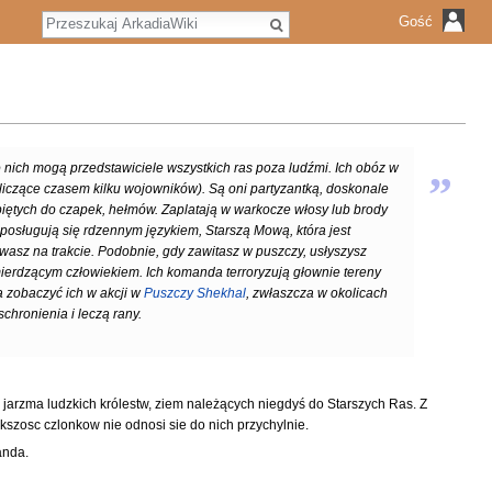
S
Gość
z
u
k
a
j
 nich mogą przedstawiciele wszystkich ras poza ludźmi. Ich obóz w
”
liczące czasem kilku wojowników). Są oni partyzantką, doskonale
piętych do czapek, hełmów. Zaplatają w warkocze włosy lub brody
o posługują się rdzennym językiem, Starszą Mową, która jest
wasz na trakcie. Podobnie, gdy zawitasz w puszczy, usłyszysz
śmierdzącym człowiekiem. Ich komanda terroryzują głownie tereny
 zobaczyć ich w akcji w
Puszczy Shekhal
, zwłaszcza w okolicach
schronienia i leczą rany.
 jarzma ludzkich królestw, ziem należących niegdyś do Starszych Ras. Z
ekszosc czlonkow nie odnosi sie do nich przychylnie.
anda.