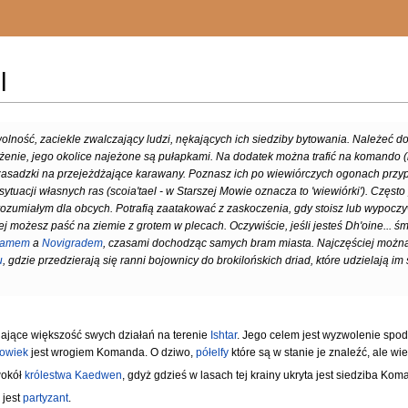
l
lność, zaciekle zwalczający ludzi, nękających ich siedziby bytowania. Należeć do
żenie, jego okolice najeżone są pułapkami. Na dodatek można trafić na komando (
ą zasadzki na przejeżdżające karawany. Poznasz ich po wiewiórczych ogonach przy
ytuacji własnych ras (scoia'tael - w Starszej Mowie oznacza to 'wiewiórki'). Częst
ozumiałym dla obcych. Potrafią zaatakować z zaskoczenia, gdy stoisz lub wypoczy
ej możesz paść na ziemie z grotem w plecach. Oczywiście, jeśli jesteś Dh'oine... 
kamem
a
Novigradem
, czasami dochodząc samych bram miasta. Najczęściej można
u
, gdzie przedzierają się ranni bojownicy do brokilońskich driad, które udzielają im 
iające większość swych działań na terenie
Ishtar
. Jego celem jest wyzwolenie spod
łowiek
jest wrogiem Komanda. O dziwo,
półelfy
które są w stanie je znaleźć, ale wi
wokół
królestwa Kaedwen
, gdyż gdzieś w lasach tej krainy ukryta jest siedziba Kom
 jest
partyzant
.