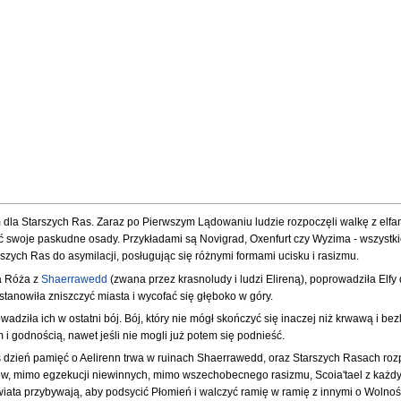
m dla Starszych Ras. Zaraz po Pierwszym Lądowaniu ludzie rozpoczęli walkę z elfami 
ć swoje paskudne osady. Przykładami są Novigrad, Oxenfurt czy Wyzima - wszystkie
szych Ras do asymilacji, posługując się różnymi formami ucisku i rasizmu.
ła Róża z
Shaerrawedd
(zwana przez krasnoludy i ludzi Elireną), poprowadziła Elfy do
stanowiła zniszczyć miasta i wycofać się głęboko w góry.
owadziła ich w ostatni bój. Bój, który nie mógł skończyć się inaczej niż krwawą i be
 i godnością, nawet jeśli nie mogli już potem się podnieść.
ziś dzień pamięć o Aelirenn trwa w ruinach Shaerrawedd, oraz Starszych Rasach roz
, mimo egzekucji niewinnych, mimo wszechobecnego rasizmu, Scoia'tael z każdym d
 świata przybywają, aby podsycić Płomień i walczyć ramię w ramię z innymi o Wolno