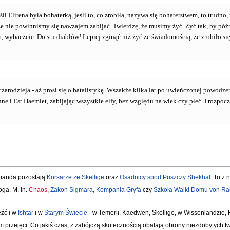
eśli Elirena była bohaterką, jeśli to, co zrobiła, nazywa się bohaterstwem, to trudn
, że nie powinniśmy się nawzajem zabijać. Twierdzę, że musimy żyć. Żyć tak, by póź
, wybaczcie. Do stu diabłów! Lepiej zginąć niż żyć ze świadomością, że zrobiło s
 czarodzieja - aż prosi się o batalistykę. Wszakże kilka lat po uwieńczonej pow
e i Est Haemlet, zabijając wszystkie elfy, bez względu na wiek czy płeć. I rozpo
manda pozostają
Korsarze ze Skellige
oraz
Osadnicy spod Puszczy Shekhal
. To z
ga. M. in.
Chaos
,
Zakon Sigmara
,
Kompania Gryfa
czy
Szkoła Walki Domu von R
eźć i w
Ishtar
i w
Starym Świecie
- w Temerii, Kaedwen, Skellige, w Wissenlandzie, 
ym przejęci. Co jakiś czas, z zabójczą skutecznością obalają obrony niezdobytych 