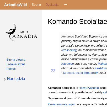
ArkadiaWiki
Strona
Dyskusja
Komando Scoia'tae
Przejdź
Przejdź
Komando Scoia'tael. Bojownicy o wo
do
do
puszczy często zmienia swoje poło
nawigacji
wyszukiwania
poruszają się po lesie, organizuj
(
krasnoludy
) na znak buntu wobec s
pięknym, śpiewnym językiem, niezr
dzikie hallakowanie a chwile późni
Strona główna
„
Kaedwen
oraz trasy miedzy
Maha
Losowa strona
obozu drwali oraz okolice
Brokilon
Pomoc
•
Strona o Arkadii Brogara
, 2003
Narzędzia
Komando Scoia'tael
to
stowarzyszenie
, skup
powodu nienawiści i prześladowań, każdy
cz
Największa aktywność Komanda skupia się 
Zawodem masowym
związanym ze Scoia'tael