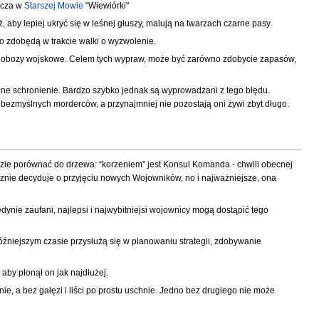
acza w
Starszej Mowie
“Wiewiórki"
aby lepiej ukryć się w leśnej głuszy, malują na twarzach czarne pasy.
 co zdobędą w trakcie walki o wyzwolenie.
sy obozy wojskowe. Celem tych wypraw, może być zarówno zdobycie zapasów,
zne schronienie. Bardzo szybko jednak są wyprowadzani z tego błędu.
ezmyślnych morderców, a przynajmniej nie pozostają oni żywi zbyt długo.
zie porównać do drzewa: “korzeniem” jest Konsul Komanda - chwili obecnej
atecznie decyduje o przyjęciu nowych Wojowników, no i najważniejsze, ona
e zaufani, najlepsi i najwybitniejsi wojownicy mogą dostąpić tego
óźniejszym czasie przysłużą się w planowaniu strategii, zdobywanie
by płonął on jak najdłużej.
e, a bez gałęzi i liści po prostu uschnie. Jedno bez drugiego nie może