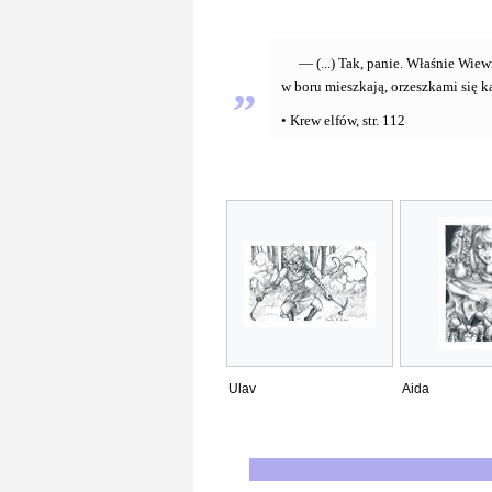
— (...) Tak, panie. Właśnie Wiew
„
w boru mieszkają, orzeszkami się ka
• Krew elfów, str. 112
Ulav
Aida