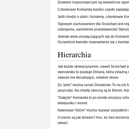
Znakiem rozpoznawczym są wiewiórcze ogony 
Członkowie Komanda bardzo często zaplatają s
Jeśli chodzi o ubiór i biżuterię, członkowie 
Typowym zachowaniem dla Scoia'tael jest or
uzbrojenia, uwolnienie przedstawicieli Star
Jednak wielu przyłączających się do Komanda
Oczywiście kwestie rozprawiania się z banda
Hierarchia
Jak każde stowarzyszenie, nawet Scoia’tael 
stanowisko to piastuje Diriana, która żelazną
zawsze ma decydujące, ostatnie słowo.
Za “pień” można uznać Doradców. To na ich 
zaszczytu. Na chwilę obecną są to Elenril, Ka
“Gałęzie” Komanda to po prostu wszyscy człon
ekwipunku i monet.
Natomiast “liśćmi” można nazwać wszystkich 
A czemu są jak drzewo? Ano, bo bez korzenia 
istnieć.