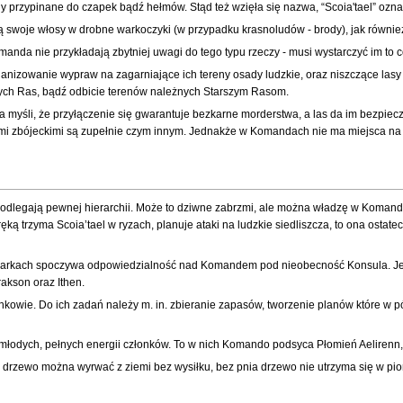
przypinane do czapek bądź hełmów. Stąd też wzięła się nazwa, “Scoia'tael” ozn
woje włosy w drobne warkoczyki (w przypadku krasnoludów - brody), jak również, 
Komanda nie przykładają zbytniej uwagi do tego typu rzeczy - musi wystarczyć im to
ganizowanie wypraw na zagarniające ich tereny osady ludzkie, oraz niszczące la
szych Ras, bądź odbicie terenów należnych Starszym Rasom.
 myśli, że przyłączenie się gwarantuje bezkarne morderstwa, a las da im bezpiec
mi zbójeckimi są zupełnie czym innym. Jednakże w Komandach nie ma miejsca na b
podlegają pewnej hierarchii. Może to dziwne zabrzmi, ale można władzę w Komand
 ręką trzyma Scoia’tael w ryzach, planuje ataki na ludzkie siedliszcza, to ona ost
barkach spoczywa odpowiedzialność nad Komandem pod nieobecność Konsula. Jedyni
rakson oraz Ithen.
kowie. Do ich zadań należy m. in. zbieranie zapasów, tworzenie planów które w p
młodych, pełnych energii członków. To w nich Komando podsyca Płomień Aelirenn, a
drzewo można wyrwać z ziemi bez wysiłku, bez pnia drzewo nie utrzyma się w pioni