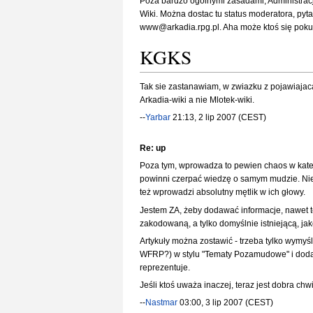
Poza bardzo ogólnymi zasadami, Administracja
Wiki. Można dostac tu status moderatora, pyta
www@arkadia.rpg.pl. Aha może ktoś się pokusi 
KGKS
Tak sie zastanawiam, w zwiazku z pojawiajaca 
Arkadia-wiki a nie Mlotek-wiki.
--
Yarbar
21:13, 2 lip 2007 (CEST)
Re: up
Poza tym, wprowadza to pewien chaos w katego
powinni czerpać wiedzę o samym mudzie. Nie w
też wprowadzi absolutny mętlik w ich głowy.
Jestem ZA, żeby dodawać informacje, nawet te 
zakodowaną, a tylko domyślnie istniejącą, j
Artykuły można zostawić - trzeba tylko wymyś
WFRP?) w stylu "Tematy Pozamudowe" i dodaw
reprezentuje.
Jeśli ktoś uważa inaczej, teraz jest dobra ch
--
Nastmar
03:00, 3 lip 2007 (CEST)