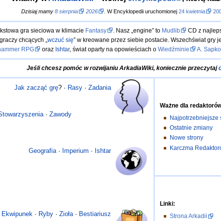
Dzisiaj mamy
8 sierpnia
2026
.
W Encyklopedii uruchomionej
24 kwietnia
20
kstowa gra sieciowa w klimacie
Fantasy
. Nasz „engine” to
Mudlib
CD z najle
graczy chcących „
wczuć się
” w kreowane przez siebie postacie. Wszechświat gry jes
hammer RPG
oraz
Ishtar
, świat oparty na opowieściach o
Wiedźminie
A. Sapk
Jeśli chcesz pomóc w rozwijaniu ArkadiaWiki, koniecznie przeczytaj
Jak zacząć grę
? ·
Rasy
·
Zadania
Ważne dla redaktorów
Stowarzyszenia
·
Zawody
Najpotrzebniejsze 
Ostatnie zmiany
Nowe strony
Karczma Redaktor
Geografia
·
Imperium
·
Ishtar
Linki:
Ekwipunek
·
Ryby
·
Zioła
·
Bestiariusz
Strona Arkadii