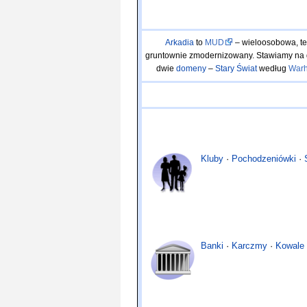
Arkadia
to
MUD
– wieloosobowa, te
gruntownie zmodernizowany. Stawiamy na 
dwie
domeny
–
Stary Świat
według
War
Kluby
·
Pochodzeniówki
·
Banki
·
Karczmy
·
Kowale