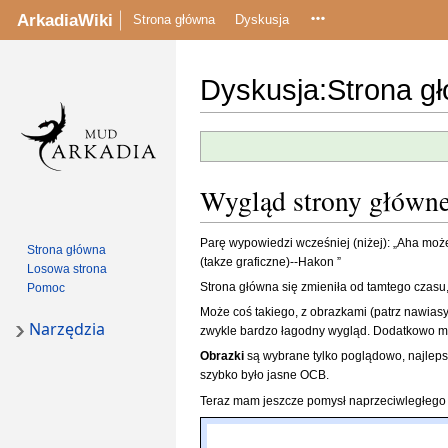
ArkadiaWiki
Strona główna
Dyskusja
Dyskusja
:
Strona g
Przejdź
Przejdź
do
do
nawigacji
wyszukiwania
Wygląd strony główne
Parę wypowiedzi wcześniej (niżej): „Aha może 
Strona główna
(takze graficzne)--Hakon ”
Losowa strona
Strona główna się zmieniła od tamtego czasu, a
Pomoc
Może coś takiego, z obrazkami (patrz nawias
Narzędzia
zwykle bardzo łagodny wygląd. Dodatkowo mo
Obrazki
są wybrane tylko poglądowo, najlepsz
szybko było jasne OCB.
Teraz mam jeszcze pomysł naprzeciwległego ro