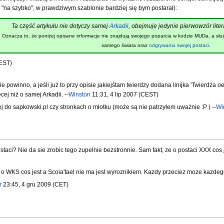
ak "na szybko", w prawdziwym szablonie bardziej się bym postarał):
Ta część artykułu nie dotyczy samej
Arkadii
, obejmuje jedynie pierwowzór lite
Oznacza to, że poniżej opisane informacje nie znajdują swojego poparcia w kodzie MUDa, a słu
samego świata oraz
odgrywaniu swojej postaci
.
CEST)
 powinno, a jeśli już to przy opisie jakiejśtam twierdzy dodana linijka 'Twierdza
ej niż o samej Arkadii. --
Winston
11:31, 4 lip 2007 (CEST)
ej do sapkowski.pl czy stronkach o młotku (może są nie patrzyłem uważnie :P ) --
Wi
aci? Nie da sie zrobic tego zupelnie bezstronnie. Sam fakt, ze o postaci XXX cos
 WKS cos jest a Scoia'tael nie ma jest wyroznikiem. Kazdy przeciez moze kazdego 
r
23:45, 4 gru 2009 (CET)