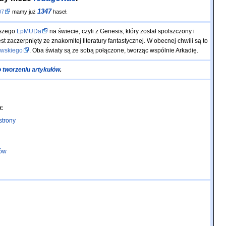
1347
07
mamy już
haseł.
pszego
LpMUDa
na świecie, czyli z Genesis, który został spolszczony i
t zaczerpnięty ze znakomitej literatury fantastycznej. W obecnej chwili są to
owskiego
. Oba światy są ze sobą połączone, tworząc wspólnie Arkadię.
o tworzeniu artykułów
.
:
strony
ów