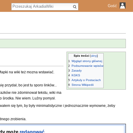
S
Gość
z
u
k
a
j
Spis treści
1
Wygląd strony głównej
2
Podsumowanie wpisów
3
Zasady
 Mapki na wiki też mozna wstawiać.
4
KGKS
5
Artykuly o Postaciach
6
Strona Wikipedii
 przydał, bo jest tu sporo linków...
razków nie zdominował tekstu, wiki ma
o środka. Nie wiem. Luźny pomysł.
rowałem się tym, by były minimalistyczne i jednoznacznie wymowne, żeby
dnego zrobienia.
ażdy może
redagować
.