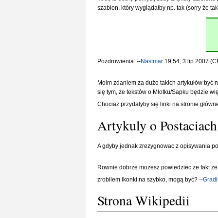
szablon, który wyglądałby np. tak (sorry że t
Pozdrowienia. --
Nastmar
19:54, 3 lip 2007 (
Moim zdaniem za dużo takich artykułów być nie
się tym, że tekstów o Młotku/Sapku będzie więc
Chociaż przydałyby się linki na stronie główn
Artykuly o Postaciach
A gdyby jednak zrezygnowac z opisywania post
Rownie dobrze mozesz powiedziec ze fakt ze o
zrobilem ikonki na szybko, mogą być? --
Gradi
Strona Wikipedii