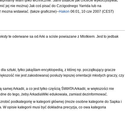
stepniamy Wam tylko technicznie. Sami ustalcie jak chcecie wykorzystywać
enić jej nie można) Jak coś pisać do Czcigodnego Yarrida lub na
ż mozna wstawiać. (takze graficzne)--
Hakon
06:01, 10 cze 2007 (CEST)
eksty te oderwane sa od Arki a scisle powiazane z Mlotkiem. Jest to jedbak
a sztuki, tylko jakąśtam encyklopedią, z której np. początkujący gracze
iększość nie jest zakodowana) posłuży lepszej orientacjii młodych graczy, czy
samej Arkadii, a co jest tylko częścią ŚWIATA Arkadii, w większości nie
będne do tego, żeby ArkadiaWiki edukowała, zamiast dezinformować.
ę zrobić podkategorię w kategorii głównej (może osobne kategorie do Sapka i
W opisie kategorii musi być dokładna precyzja, co owa kategoria