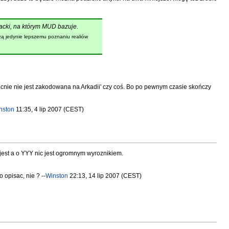
racki, na którym MUD bazuje.
żą jedynie lepszemu poznaniu realiów
 oecnie nie jest zakodowana na Arkadii' czy coś. Bo po pewnym czasie skończy
nston
11:35, 4 lip 2007 (CEST)
 jest a o YYY nic jest ogromnym wyroznikiem.
opisac, nie ? --
Winston
22:13, 14 lip 2007 (CEST)