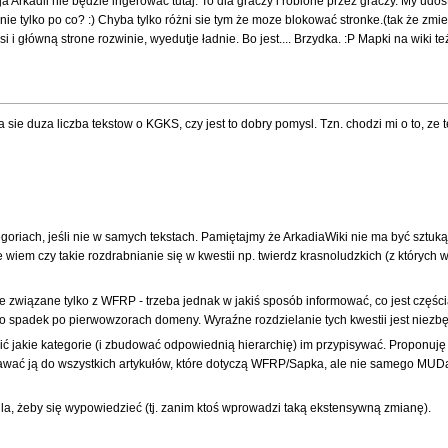
 Arkadii nie będzie ingerować tutaj. To dla graczy i robione przez graczy. My udo
nie tylko po co? :) Chyba tylko różni sie tym że moze blokować stronke.(tak że zmi
i główną strone rozwinie, wyedutje ładnie. Bo jest.... Brzydka. :P Mapki na wiki te
sie duza liczba tekstow o KGKS, czy jest to dobry pomysl. Tzn. chodzi mi o to, ze t
riach, jeśli nie w samych tekstach. Pamiętajmy że ArkadiaWiki nie ma być sztuką dl
iem czy takie rozdrabnianie się w kwestii np. twierdz krasnoludzkich (z których w
związane tylko z WFRP - trzeba jednak w jakiś sposób informować, co jest częścią 
ako spadek po pierwowzorach domeny. Wyraźne rozdzielanie tych kwestii jest niez
lić jakie kategorie (i zbudować odpowiednią hierarchię) im przypisywać. Proponuj
ać ją do wszystkich artykułów, które dotyczą WFRP/Sapka, ale nie samego MUDa. 
wila, żeby się wypowiedzieć (tj. zanim ktoś wprowadzi taką ekstensywną zmianę).