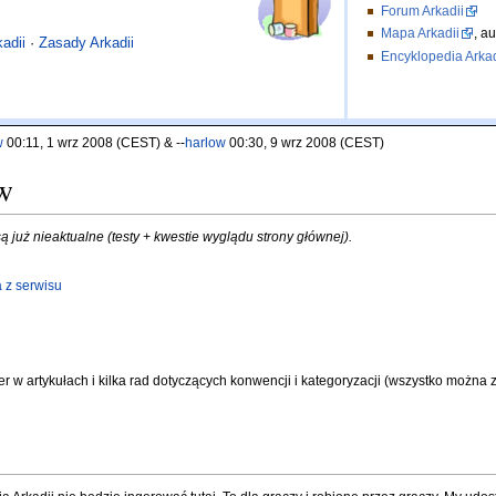
Forum Arkadii
Mapa Arkadii
, a
kadii
·
Zasady Arkadii
Encyklopedia Arkad
w
00:11, 1 wrz 2008 (CEST) & --
harlow
00:30, 9 wrz 2008 (CEST)
w
już nieaktualne (testy + kwestie wyglądu strony głównej).
 z serwisu
ter w artykułach i kilka rad dotyczących konwencji i kategoryzacji (wszystko możn