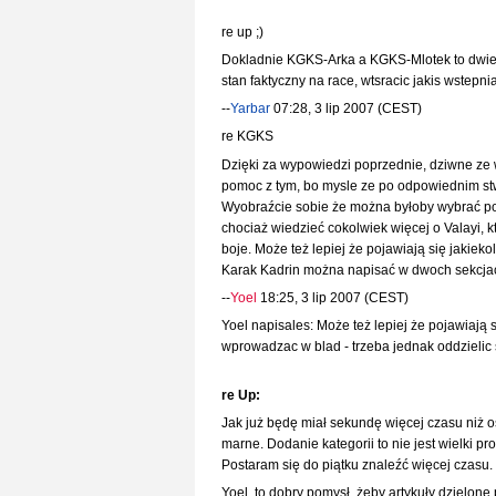
re up ;)
Dokladnie KGKS-Arka a KGKS-Mlotek to dwie r
stan faktyczny na race, wtsracic jakis wstepni
--
Yarbar
07:28, 3 lip 2007 (CEST)
re KGKS
Dzięki za wypowiedzi poprzednie, dziwne ze w
pomoc z tym, bo mysle ze po odpowiednim stwo
Wyobraźcie sobie że można byłoby wybrać poc
chociaż wiedzieć cokolwiek więcej o Valayi, 
boje. Może też lepiej że pojawiają się jakiekol
Karak Kadrin można napisać w dwoch sekcjach: 
--
Yoel
18:25, 3 lip 2007 (CEST)
Yoel napisales: Może też lepiej że pojawiają 
wprowadzac w blad - trzeba jednak oddzielic s
re Up:
Jak już będę miał sekundę więcej czasu niż os
marne. Dodanie kategorii to nie jest wielki pr
Postaram się do piątku znaleźć więcej czasu. 
Yoel, to dobry pomysł, żeby artykuły dzielon