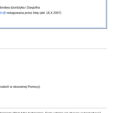
utorstwa dzordzyka i Dargotha
ii
redagowana przez Inkę (akt. 18.X.2007)
a znaleźć w stosownej Pomocy).