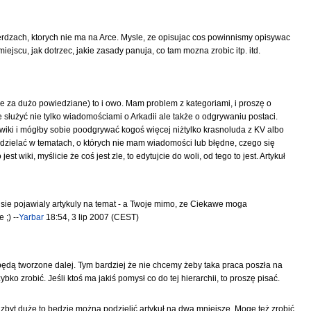
rdzach, ktorych nie ma na Arce. Mysle, ze opisujac cos powinnismy opisywac
iejscu, jak dotrzec, jakie zasady panuja, co tam mozna zrobic itp. itd.
że za dużo powiedziane) to i owo. Mam problem z kategoriami, i proszę o
służyć nie tylko wiadomościami o Arkadii ale także o odgrywaniu postaci.
iki i mógłby sobie poodgrywać kogoś więcej niżtylko krasnoluda z KV albo
 udzielać w tematach, o których nie mam wiadomości lub błędne, czego się
t wiki, myślicie że coś jest zle, to edytujcie do woli, od tego to jest. Artykuł
by sie pojawialy artykuly na temat - a Twoje mimo, ze Ciekawe moga
 ;) --
Yarbar
18:54, 3 lip 2007 (CEST)
y będą tworzone dalej. Tym bardziej że nie chcemy żeby taka praca poszła na
ko zrobić. Jeśli ktoś ma jakiś pomysł co do tej hierarchii, to proszę pisać.
 zbyt duże to będzie można podzielić artykuł na dwa mniejsze. Mogę też zrobić