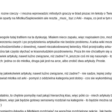
ozne rzeczy - i mozna wprowadzic mllodych graczy w blad piszac im teksty o Twie
ak oparty na Mlotku/Sapkowskim ale reszta _musi_ byc z Arki - mapa, co jest w tym m
ogole tutaj trafilem na ta dyskusję. Miałem nieco zapału, więc napisałem (no, mo
rzeniu owych i po przydzieleniu artykułów nie bedzie problemu. A arka-wiki moze 
hodzeniówke z dowolnej, nawet niezakodowanej twierdzy. Ktoś przejrzałby arka-w
która tak często słychać w krasnoludzkim pozdrowieniu. Poza tm nie chciałbym się
wiek artykuły, nawet luźno związane, niż żadne? A, jeszcze coś mi się nasunęło - to jes
jedna co do młotka, druga jak jest na arce, albo zrobić dwa artykuły. Proste.
się jakiekolwiek artykuły, nawet luźno związane, niż żadne? - nie sadze, lepiej ze
wiat mlotka od arki - pomysl z oddzielna kategoria jest dobry - cos sie wykombinuje
tatnio, to chętnie pomyślę nad jakąś hierarchią klas, więc póki co - niech artykuł
oblem, więc jak będzie gotowy sensowny rozdział na kategorie - to będzie można szyb
:)
e pomiędzy Arkadią a Młotkiem rozdzialać na wyraźnie rozdzielone sekcje. Jak będą