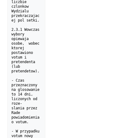
liczbie 
czlonkow 

Wydzialu 
przekraczajac
ej pol setki.

2.3.1 Wowczas 
wybory 
opiewaja  
osobe,  wobec  
ktorej 
postawiono 

votum i 
pretendenta 
(lub 
pretendetow).

- Czas 
przeznaczony 
na glosowanie 
to 14 dni, 
liczonych od 
roze-

slania przez 
Rade 
powiadomienia 
o votum.

- W przypadku 
votum nowy  