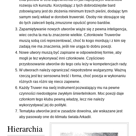
rozwoju ich kunsztu. Korzystając z tych dobrodziejstw bard
zobowiązany jest do złożenia minimum trzech pieśni, dodając tym
samym swój wkład w dorobek truwerski. Osoby nie stosujące się
do tych zaleceń będą zmuszone opuścić grono bardów.
Zapamiętywanie nowych utworów wiąże się z pewna inteligencja,
wiec cecha ta ma tu znaczenie wielkie. Członkowie Truwerów
muszą sobą coś reprezentować, choć to kogo mordują i z kim się
zadają nie ma znaczenia, jeśli nie urąga to dobru poezji.
Nowe utwory muszą być zapisane w odpowiedniej formie, aby
mogli je tez wykonywać inni członkowie. Częściowo
przystosowanie utworów do tego celu leży w kompetencjach rady.
W utworach należy ograniczać niepotrzebne wulgaryzmy. Ważną
rzeczą jest tez sensowna treść i forma, choć poezja w wykonaniu
różnych ras różni się nieco zapewne.
Każdy Truwer ma swój instrument pozwalający mu na pewne
czynności niedostępne zwykłym śmiertelnikom. Moc poezji daje
członkom tego klubu pewną władzę, lecz nie należy
wykorzystywać jej do polityki.
Tematyka utworów jest w zasadzie dowolna, ale wskazane jest
aby pasowały one do klimatu świata Arkadii.
Hierarchia