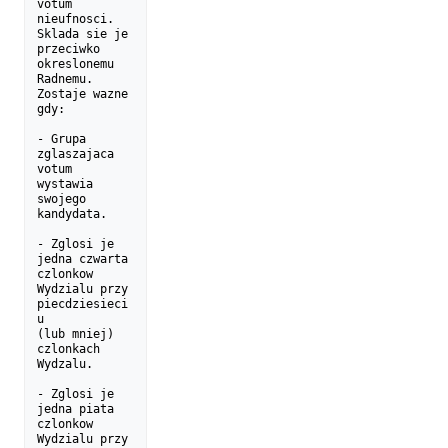
votum 
nieufnosci. 
Sklada sie je 

przeciwko 
okreslonemu 
Radnemu. 
Zostaje wazne 
gdy:

- Grupa 
zglaszajaca 
votum 
wystawia 
swojego 
kandydata.

- Zglosi je 
jedna czwarta 
czlonkow 
Wydzialu przy 
piecdziesieci
u 

(lub mniej) 
czlonkach 
Wydzalu.

- Zglosi je 
jedna piata 
czlonkow 
Wydzialu przy 