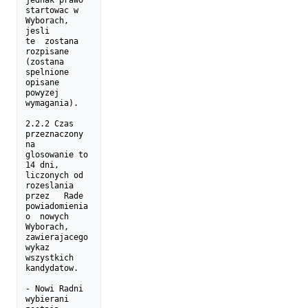
startowac w 
Wyborach, 
jesli

te  zostana  
rozpisane   
(zostana  
spelnione  
opisane   
powyzej

wymagania).

2.2.2 Czas 
przeznaczony  
na  
glosowanie to 
14 dni, 
liczonych od

rozeslania  
przez   Rade  
powiadomienia   
o  nowych   
Wyborach,

zawierajacego 
wykaz 
wszystkich 
kandydatow.

- Nowi Radni 
wybierani 