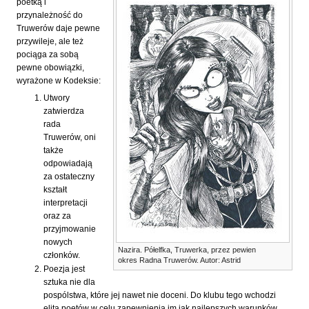
poetką i
przynależność do
Truwerów daje pewne
przywileje, ale też
pociąga za sobą
pewne obowiązki,
wyrażone w Kodeksie:
Utwory
zatwierdza
rada
Truwerów, oni
także
odpowiadają
za ostateczny
kształt
interpretacji
oraz za
przyjmowanie
nowych
Nazira. Półelfka, Truwerka, przez pewien
członków.
okres Radna Truwerów. Autor: Astrid
Poezja jest
sztuka nie dla
pospólstwa, które jej nawet nie doceni. Do klubu tego wchodzi
elita poetów w celu zapewnienia im jak najlepszych warunków