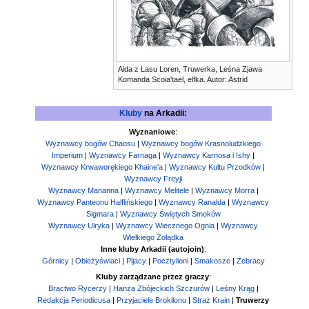
Aida z Lasu Loren, Truwerka, Leśna Zjawa
Komanda Scoia'tael, elfka. Autor: Astrid
Kluby
na Arkadii:
Wyznaniowe
:
Wyznawcy bogów Chaosu
|
Wyznawcy bogów Krasnoludzkiego
Imperium
|
Wyznawcy Farnaga
|
Wyznawcy Karnosa i Ishy
|
Wyznawcy Krwaworękiego Khaine'a
|
Wyznawcy Kultu Przodków
|
Wyznawcy Freyji
Wyznawcy Mananna
|
Wyznawcy Melitele
|
Wyznawcy Morra
|
Wyznawcy Panteonu Halflińskiego
|
Wyznawcy Ranalda
|
Wyznawcy
Sigmara
|
Wyznawcy Świętych Smoków
Wyznawcy Ulryka
|
Wyznawcy Wiecznego Ognia
|
Wyznawcy
Wielkiego Żołądka
Inne kluby Arkadii (autojoin)
:
Górnicy
|
Obieżyświaci
|
Pijacy
|
Pocztylioni
|
Smakosze
|
Żebracy
Kluby zarządzane przez graczy
:
Bractwo Rycerzy
|
Hanza Zbójeckich Szczurów
|
Leśny Krąg
|
Redakcja Periodicusa
|
Przyjaciele Brokilonu
|
Straż Krain
|
Truwerzy