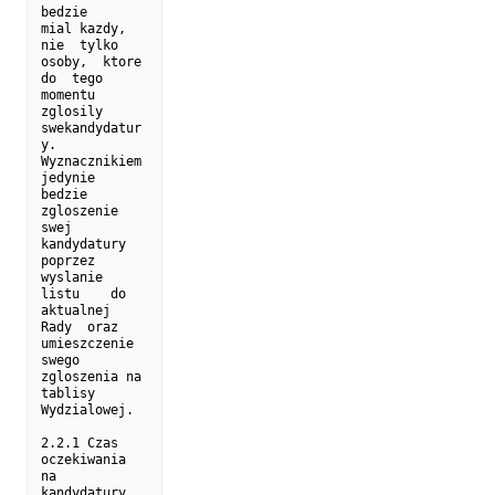
bedzie

mial kazdy, 
nie  tylko 
osoby,  ktore 
do  tego 
momentu  
zglosily

swekandydatur
y. 
Wyznacznikiem  
jedynie  
bedzie 
zgloszenie  
swej

kandydatury 
poprzez  
wyslanie 
listu    do 
aktualnej  
Rady  oraz

umieszczenie 
swego 
zgloszenia na 
tablisy 
Wydzialowej.

2.2.1 Czas 
oczekiwania 
na 
kandydatury  