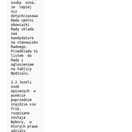
osoba  uzna,  
ze  lepiej  
niz 
dotychczasowa

Rada spelni 
obowiazki 
Rady sklada 
swa 
kandydature 
na stanowisko

Radnego. 
Przedklada to 
listem  do 
Rady i 
ogloszeniem 
na tablicy

Wydzialu.

2.2 Jezeli 
osob  
opisanych  w  
punkcie  
poprzednim 
znajdzie sie

trzy, 
rozpisane 
zostaja 
Wybory,  w 
ktorych prawo 
udzialu 