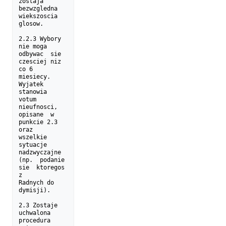
zostaja 
bezwzgledna 
wiekszoscia 
glosow.

2.2.3 Wybory 
nie moga 
odbywac  sie  
czesciej niz 
co 6 
miesiecy.

Wyjatek 
stanowia 
votum  
nieufnosci, 
opisane  w 
punkcie 2.3 
oraz

wszelkie 
sytuacje  
nadzwyczajne 
(np.  podanie  
sie  ktoregos  
z

Radnych do 
dymisji).

2.3 Zostaje 
uchwalona 
procedura 