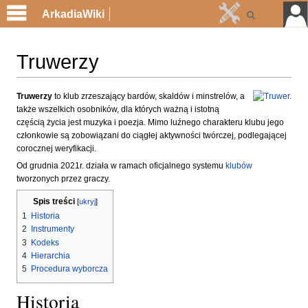
ArkadiaWiki
Truwerzy
Przejdź
Przejdź
Truwerzy
to klub zrzeszający bardów, skaldów i minstrelów, a
także wszelkich osobników, dla których ważną i istotną
do
do
częścią życia jest muzyka i poezja. Mimo luźnego charakteru klubu jego
nawigacji
wyszukiwania
członkowie są zobowiązani do ciągłej aktywności twórczej, podlegającej
corocznej weryfikacji.
Od grudnia 2021r. działa w ramach oficjalnego systemu
klubów
tworzonych przez graczy.
Spis treści
1
Historia
2
Instrumenty
3
Kodeks
4
Hierarchia
5
Procedura wyborcza
Historia