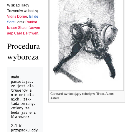
W skład Rady
Truwerów wchodzą
Vidris Dorne
,
Isil de
Soreil
oraz
Rankor
Ichaer Shaent'aevon
aep Caer Deithwen
.
Procedura
wyborcza
Rada, 
pamietajac, 
ze jest dla 
truwerow a 
Cannard wzniecający rebelię w Rinde. Autor:
nie oni dla 
Astrid
nich, zak-

lada zmiany. 
Zmiany te 
beda jasne i 
klarowne:

2.1 W 
przypadku gdy 