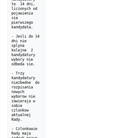
to  14 dni, 
liczonych od

pojawienia 
sie 
pierwszego 
kandydata.

- Jesli do 14 
dni nie 
splyna  
kolejne  2 
kandydatury 
wybory nie

odbeda sie.

- Trzy 
kandydatury 
niezbedne  do  
rozpisania 
nowych 
wyborow nie

zawieraja w 
sobie 
czlonkow 
aktualnej 
Rady.

- Czlonkowie 
Rady maja 
jednak prawo 