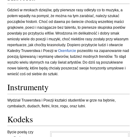
Gdzieś w mrokach dziejów, gdy pierwsze rasy odkryły co to muzyka, a
potem wpadły na pomysł, że można na tym zarabiać, należy szukać
początków historii. Choć od dawna po świecie chodzą wszelkiej maści
grajkowie, poeci i naciągacze bez talentu, to pierwsze skupiska poetów
powstały po przybyciu elfów. Wrodzona im delikatność i dobry smak
wniosły wiele do poezji i muzyki, choć niektóre rasy zostały przy własnym
repertuarze, jak choćby krasnoludy. Dopiero przybycie ludzi i otwarcie
Katedry Truwerstwa i Poezji w
Oxenfurcie
pozwoliło na zapanowanie nad
poezją śpiewaną i wymianę utworów, tudzież modnych trendów. To stąd
wyszło wielu słynnych na cały świat artystów. Do dziś są poszukiwane
nowe talenty, które będą chciały poszerzać swoje horyzonty umysłowe i
wnieść coś od siebie do sztuki.
Instrumenty
Wydział Truwerstwa i Poezji kształci studentów w grze na bębnie,
cymbałach, dudach, fletni, lirze, rogu, oraz lutni.
Kodeks
Bycie poetą czy