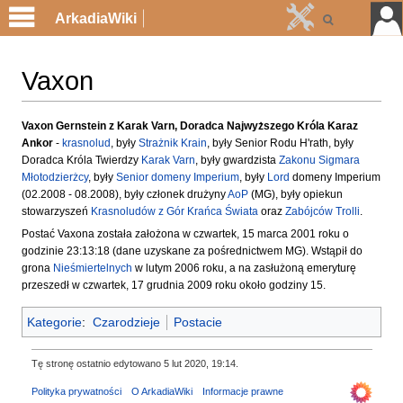
ArkadiaWiki
Vaxon
Przejdź
Przejdź
Vaxon Gernstein z Karak Varn, Doradca Najwyższego Króla Karaz
Ankor
-
krasnolud
, były
Strażnik Krain
, były Senior Rodu H'rath, były
do
do
Doradca Króla Twierdzy
Karak Varn
, były gwardzista
Zakonu Sigmara
nawigacji
wyszukiwania
Młotodzierżcy
, były
Senior
domeny Imperium
, były
Lord
domeny Imperium
(02.2008 - 08.2008), były członek drużyny
AoP
(MG), były opiekun
stowarzyszeń
Krasnoludów z Gór Krańca Świata
oraz
Zabójców Trolli
.
Postać Vaxona została założona w czwartek, 15 marca 2001 roku o
godzinie 23:13:18 (dane uzyskane za pośrednictwem MG). Wstąpił do
grona
Nieśmiertelnych
w lutym 2006 roku, a na zasłużoną emeryturę
przeszedł w czwartek, 17 grudnia 2009 roku około godziny 15.
Kategorie
:
Czarodzieje
Postacie
Tę stronę ostatnio edytowano 5 lut 2020, 19:14.
Polityka prywatności
O ArkadiaWiki
Informacje prawne