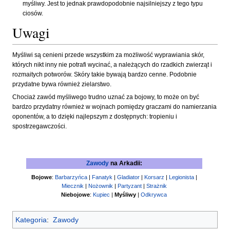
myśliwy. Jest to jednak prawdopodobnie najsilniejszy z tego typu
ciosów.
Uwagi
Myśliwi są cenieni przede wszystkim za możliwość wyprawiania skór,
których nikt inny nie potrafi wycinać, a należących do rzadkich zwierząt i
rozmaitych potworów. Skóry takie bywają bardzo cenne. Podobnie
przydatne bywa również zielarstwo.
Chociaż zawód myśliwego trudno uznać za bojowy, to może on być
bardzo przydatny również w wojnach pomiędzy graczami do namierzania
oponentów, a to dzięki najlepszym z dostępnych: tropieniu i
spostrzegawczości.
Zawody
na Arkadii:
Bojowe
:
Barbarzyńca
|
Fanatyk
|
Gladiator
|
Korsarz
|
Legionista
|
Miecznik
|
Nożownik
|
Partyzant
|
Strażnik
Niebojowe
:
Kupiec
|
Myśliwy
|
Odkrywca
Kategoria
:
Zawody