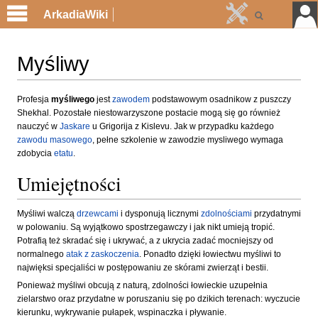
ArkadiaWiki
Myśliwy
Przejdź
Przejdź
Profesja
myśliwego
jest
zawodem
podstawowym osadnikow z puszczy
Shekhal. Pozostałe niestowarzyszone postacie mogą się go również
do
do
nauczyć w
Jaskare
u Grigorija z Kislevu. Jak w przypadku każdego
nawigacji
wyszukiwania
zawodu masowego
, pełne szkolenie w zawodzie mysliwego wymaga
zdobycia
etatu
.
Umiejętności
Myśliwi walczą
drzewcami
i dysponują licznymi
zdolnościami
przydatnymi
w polowaniu. Są wyjątkowo spostrzegawczy i jak nikt umieją tropić.
Potrafią też skradać się i ukrywać, a z ukrycia zadać mocniejszy od
normalnego
atak z zaskoczenia
. Ponadto dzięki łowiectwu myśliwi to
najwięksi specjaliści w postępowaniu ze skórami zwierząt i bestii.
Ponieważ myśliwi obcują z naturą, zdolności łowieckie uzupełnia
zielarstwo oraz przydatne w poruszaniu się po dzikich terenach: wyczucie
kierunku, wykrywanie pułapek, wspinaczka i pływanie.