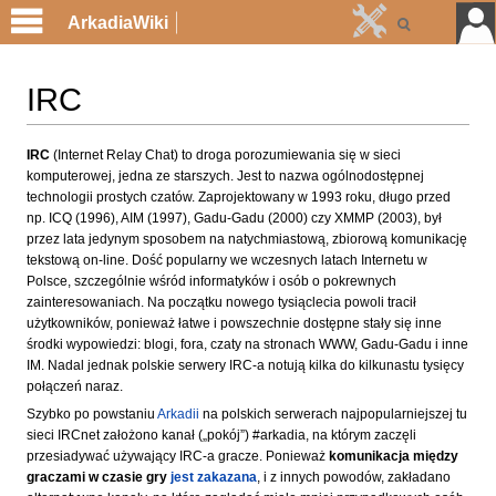
ArkadiaWiki
IRC
Przejdź
Przejdź
IRC
(Internet Relay Chat) to droga porozumiewania się w sieci
komputerowej, jedna ze starszych. Jest to nazwa ogólnodostępnej
do
do
technologii prostych czatów. Zaprojektowany w 1993 roku, długo przed
nawigacji
wyszukiwania
np. ICQ (1996), AIM (1997), Gadu-Gadu (2000) czy XMMP (2003), był
przez lata jedynym sposobem na natychmiastową, zbiorową komunikację
tekstową on-line. Dość popularny we wczesnych latach Internetu w
Polsce, szczególnie wśród informatyków i osób o pokrewnych
zainteresowaniach. Na początku nowego tysiąclecia powoli tracił
użytkowników, ponieważ łatwe i powszechnie dostępne stały się inne
środki wypowiedzi: blogi, fora, czaty na stronach WWW, Gadu-Gadu i inne
IM. Nadal jednak polskie serwery IRC-a notują kilka do kilkunastu tysięcy
połączeń naraz.
Szybko po powstaniu
Arkadii
na polskich serwerach najpopularniejszej tu
sieci IRCnet założono kanał („pokój”) #arkadia, na którym zaczęli
przesiadywać używający IRC-a gracze. Ponieważ
komunikacja między
graczami w czasie gry
jest zakazana
, i z innych powodów, zakładano