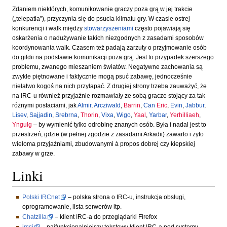
Zdaniem niektórych, komunikowanie graczy poza grą w jej trakcie
(„telepatia”), przyczynia się do psucia klimatu gry. W czasie ostrej
konkurencji i walk między
stowarzyszeniami
często pojawiają się
oskarżenia o nadużywanie takich niezgodnych z zasadami sposobów
koordynowania walk. Czasem też padają zarzuty o przyjmowanie osób
do gildii na podstawie komunikacji poza grą. Jest to przypadek szerszego
problemu, zwanego mieszaniem światów. Negatywne zachowania są
zwykle piętnowane i faktycznie mogą psuć zabawę, jednocześnie
niełatwo kogoś na nich przyłapać. Z drugiej strony trzeba zauważyć, że
na IRC-u również przyjaźnie rozmawiały ze sobą gracze stojący za tak
różnymi postaciami, jak
Almir
,
Arcziwald
,
Barrin
,
Can
Eric
,
Evin
,
Jabbur
,
Lisev
,
Sajjadin
,
Srebrna
,
Thorin
,
Vixa
,
Wigo
,
Yaal
,
Yarbar
,
Yerhilliaeh
,
Yngulg
– by wymienić tylko odrobinę znanych osób. Była i nadal jest to
przestrzeń, gdzie (w pełnej zgodzie z zasadami Arkadii) zawarto i żyto
wieloma przyjaźniami, zbudowanymi à propos dobrej czy kiepskiej
zabawy w grze.
Linki
Polski IRCnet
– polska strona o IRC-u, instrukcja obsługi,
oprogramowanie, lista serwerów itp.
Chatzilla
– klient IRC-a do przeglądarki Firefox