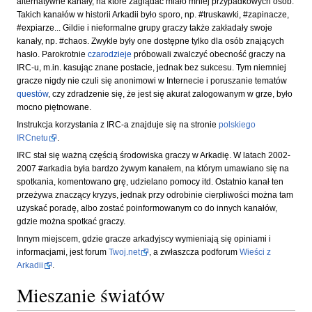
alternatywne kanały, na które zaglądać miało mniej przypadkowych osób.
Takich kanałów w historii Arkadii było sporo, np. #truskawki, #zapinacze,
#expiarze... Gildie i nieformalne grupy graczy także zakładały swoje
kanały, np. #chaos. Zwykle były one dostępne tylko dla osób znających
hasło. Parokrotnie
czarodzieje
próbowali zwalczyć obecność graczy na
IRC-u, m.in. kasując znane postacie, jednak bez sukcesu. Tym niemniej
gracze nigdy nie czuli się anonimowi w Internecie i poruszanie tematów
questów
, czy zdradzenie się, że jest się akurat zalogowanym w grze, było
mocno piętnowane.
Instrukcja korzystania z IRC-a znajduje się na stronie
polskiego
IRCnetu
.
IRC stał się ważną częścią środowiska graczy w Arkadię. W latach 2002-
2007 #arkadia była bardzo żywym kanałem, na którym umawiano się na
spotkania, komentowano grę, udzielano pomocy itd. Ostatnio kanał ten
przeżywa znaczący kryzys, jednak przy odrobinie cierpliwości można tam
uzyskać poradę, albo zostać poinformowanym co do innych kanałów,
gdzie można spotkać graczy.
Innym miejscem, gdzie gracze arkadyjscy wymieniają się opiniami i
informacjami, jest forum
Twoj.net
, a zwłaszcza podforum
Wieści z
Arkadii
.
Mieszanie światów