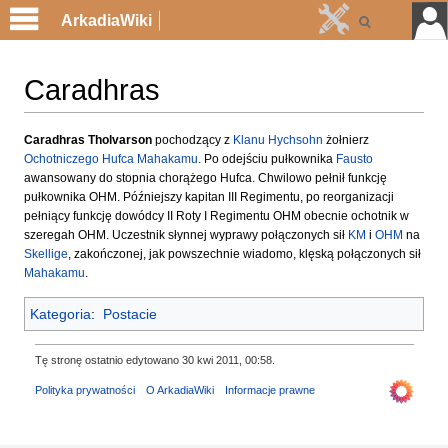
ArkadiaWiki
Caradhras
Przejdź
Przejdź
Caradhras Tholvarson
pochodzący z
Klanu Hychsohn
żołnierz
Ochotniczego Hufca Mahakamu
. Po odejściu pułkownika
Fausto
do
do
awansowany do stopnia chorążego Hufca. Chwilowo pełnił funkcję
nawigacji
wyszukiwania
pułkownika OHM. Późniejszy kapitan III Regimentu, po reorganizacji
pełniący funkcję dowódcy II Roty I Regimentu OHM obecnie ochotnik w
szeregah OHM. Uczestnik słynnej wyprawy połączonych sił
KM
i
OHM
na
Skellige
, zakończonej, jak powszechnie wiadomo, klęską połączonych sił
Mahakamu
.
Kategoria
:
Postacie
Tę stronę ostatnio edytowano 30 kwi 2011, 00:58.
Polityka prywatności
O ArkadiaWiki
Informacje prawne