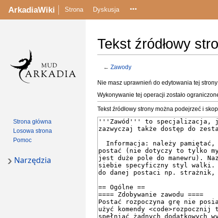
ArkadiaWiki
Strona
Dyskusja
Tekst źródłowy st
←
Zawody
Przejdź
Przejdź
Nie masz uprawnień do edytowania tej stron
do
do
Wykonywanie tej operacji zostało ograniczon
nawigacji
wyszukiwania
Tekst źródłowy strony można podejrzeć i sko
Strona główna
Losowa strona
Pomoc
Narzędzia