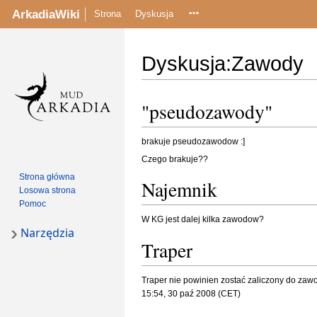
ArkadiaWiki
Strona
Dyskusja
Dyskusja
:
Zawody
Przejdź
Przejdź
"pseudozawody"
do
do
nawigacji
wyszukiwania
brakuje pseudozawodow :]
Czego brakuje??
Strona główna
Najemnik
Losowa strona
Pomoc
W KG jest dalej kilka zawodow?
Narzędzia
Traper
Traper nie powinien zostać zaliczony do zawo
15:54, 30 paź 2008 (CET)