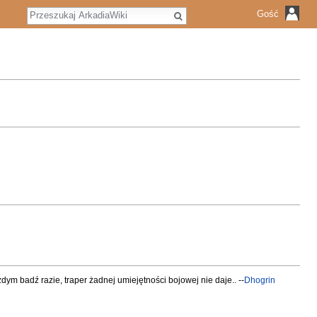
S
Gość
z
u
k
a
j
m badź razie, traper żadnej umiejętności bojowej nie daje.. --
Dhogrin