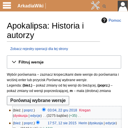
ArkadiaWiki
Pomoc
Apokalipsa: Historia i
autorzy
Zobacz rejestry operacji dla tej strony
Przejdź
Przejdź
Filtruj wersje
do
do
nawigacji
wyszukiwania
Wybór porównania – zaznacz kropeczkami dwie wersje do porównania i
wciśnij enter lub przycisk
Porównaj wybrane wersje
.
Legenda:
(bież.)
– pokaż zmiany od tej wersji do bieżącej,
(poprz.)
–
pokaż zmiany od wersji poprzedzającej,
m
– mała (drobna) zmiana
2
bież.
poprz.
03:04, 22 gru 2018
Kregan
2
dyskusja
edycje
3275 bajtów
+35
g
N
1
bież.
poprz.
17:57, 12 sie 2015
Herin
dyskusja
edycje
r
i