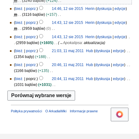
2
m
3240 bajtów
+124
u
e
s
N
bież.
poprz.
14:46, 12 sie 2015
Herin
dyskusja
edycje
2
p
i
i
m
3116 bajtów
+157
0
o
e
e
N
1
d
bież.
poprz.
14:43, 12 sie 2015
Herin
dyskusja
edycje
2
p
i
8
a
m
2959 bajtów
0
0
o
e
n
N
1
d
bież.
poprz.
14:43, 12 sie 2015
Herin
dyskusja
edycje
p
o
i
5
a
2959 bajtów
+1605
→
Apokalipsa
:
aktualizacja
o
o
e
n
d
1
bież.
poprz.
21:03, 11 maj 2011
Hub
dyskusja
edycje
p
p
o
a
1
1354 bajty
+188
i
o
o
n
m
N
s
d
bież.
poprz.
20:46, 11 maj 2011
Hub
dyskusja
edycje
p
o
a
i
u
a
1166 bajtów
+135
i
o
j
e
z
n
N
s
bież.
poprz.
20:44, 11 maj 2011
Hub
dyskusja
edycje
p
2
p
m
o
i
u
1031 bajtów
+1031
i
0
o
i
o
e
z
N
s
1
d
a
p
p
m
i
u
1
a
n
i
o
i
e
z
n
s
d
a
p
m
o
u
Polityka prywatności
O ArkadiaWiki
Informacje prawne
a
n
o
i
o
z
n
d
a
p
m
o
a
n
i
i
o
n
s
a
p
o
u