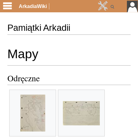
ArkadiaWiki
Pamiątki Arkadii
Przejdź
Przejdź
Mapy
do
do
nawigacji
wyszukiwania
Odręczne