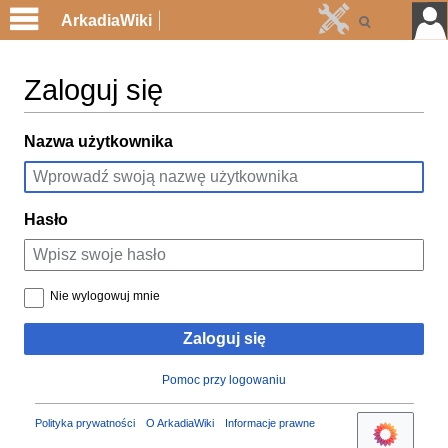
ArkadiaWiki
Zaloguj się
Przejdź
Przejdź
Nazwa użytkownika
do
do
nawigacji
wyszukiwania
Hasło
Nie wylogowuj mnie
Zaloguj się
Pomoc przy logowaniu
Polityka prywatności
O ArkadiaWiki
Informacje prawne