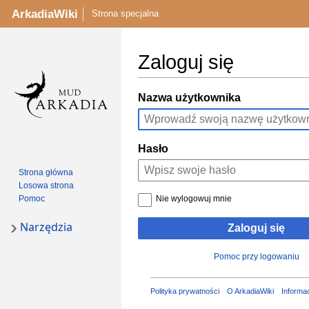
ArkadiaWiki
Strona specjalna
Zaloguj się
Przejdź
Przejdź
Nazwa użytkownika
do
do
nawigacji
wyszukiwania
Hasło
Strona główna
Losowa strona
Nie wylogowuj mnie
Pomoc
Narzędzia
Zaloguj się
Pomoc przy logowaniu
Polityka prywatności
O ArkadiaWiki
Informa