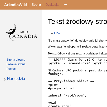
ArkadiaWiki
Strona
Dyskusja
Tekst źródłowy str
←
LPC
Przejdź
Przejdź
Nie masz uprawnień do edytowania tej stron
do
do
Wykonywanie tej operacji zostało ograniczon
nawigacji
wyszukiwania
Tekst źródłowy strony można podejrzeć i sko
Strona główna
Losowa strona
Pomoc
Narzędzia