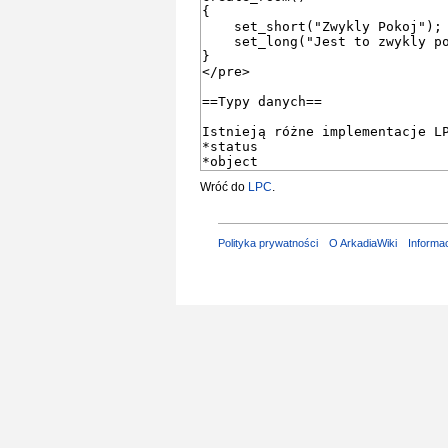
Wróć do
LPC
.
Polityka prywatności
O ArkadiaWiki
Informa