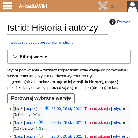
ArkadiaWiki
Pomoc
Istrid: Historia i autorzy
Zobacz rejestry operacji dla tej strony
Przejdź
Przejdź
Filtruj wersje
do
do
nawigacji
wyszukiwania
Wybór porównania – zaznacz kropeczkami dwie wersje do porównania i
wciśnij enter lub przycisk
Porównaj wybrane wersje
.
Legenda:
(bież.)
– pokaż zmiany od tej wersji do bieżącej,
(poprz.)
–
pokaż zmiany od wersji poprzedzającej,
m
– mała (drobna) zmiana
2
bież.
poprz.
23:06, 26 sty 2021
Tuna
dyskusja
edycje
6
542 bajty
+15
s
N
bież.
poprz.
23:05, 26 sty 2021
Tuna
dyskusja
edycje
t
i
527 bajtów
+39
y
e
N
bież.
poprz.
23:04, 26 sty 2021
Tuna
dyskusja
edycje
2
p