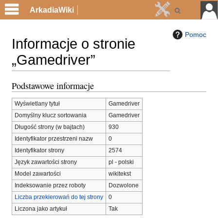
ArkadiaWiki
Pomoc
Informacje o stronie
„Gamedriver”
Podstawowe informacje
Przejdź
Przejdź
do
do
Wyświetlany tytuł
Gamedriver
nawigacji
wyszukiwania
Domyślny klucz sortowania
Gamedriver
Długość strony (w bajtach)
930
Identyfikator przestrzeni nazw
0
Identyfikator strony
2574
Język zawartości strony
pl - polski
Model zawartości
wikitekst
Indeksowanie przez roboty
Dozwolone
Liczba przekierowań do tej strony
0
Liczona jako artykuł
Tak