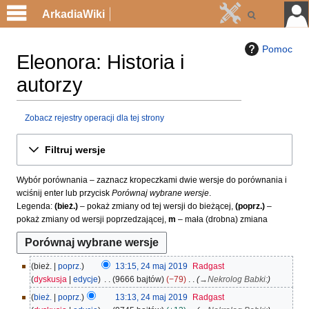
ArkadiaWiki
Pomoc
Eleonora: Historia i
autorzy
Zobacz rejestry operacji dla tej strony
Przejdź
Przejdź
Filtruj wersje
do
do
nawigacji
wyszukiwania
Wybór porównania – zaznacz kropeczkami dwie wersje do porównania i
wciśnij enter lub przycisk
Porównaj wybrane wersje
.
Legenda:
(bież.)
– pokaż zmiany od tej wersji do bieżącej,
(poprz.)
–
pokaż zmiany od wersji poprzedzającej,
m
– mała (drobna) zmiana
2
bież.
poprz.
13:15, 24 maj 2019
Radgast
4
dyskusja
edycje
9666 bajtów
−79
→
Nekrolog Babki:
m
bież.
poprz.
13:13, 24 maj 2019
Radgast
a