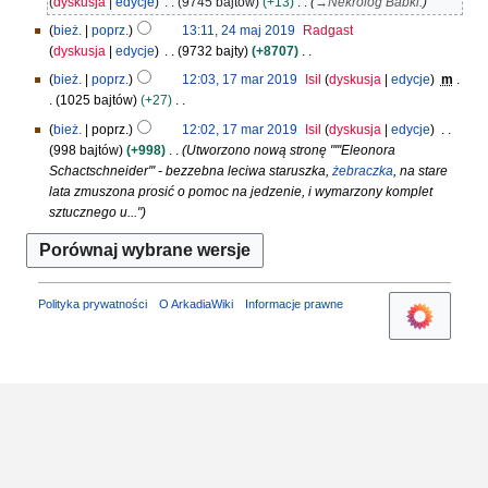
dyskusja
edycje
9745 bajtów
+13
→
Nekrolog Babki:
j
bież.
poprz.
13:11, 24 maj 2019
Radgast
2
dyskusja
edycje
9732 bajty
+8707
0
N
1
1
bież.
poprz.
12:03, 17 mar 2019
Isil
dyskusja
edycje
m
i
9
7
1025 bajtów
+27
e
m
N
bież.
poprz.
12:02, 17 mar 2019
Isil
dyskusja
edycje
p
a
i
998 bajtów
+998
Utworzono nową stronę "'''Eleonora
o
r
e
Schactschneider''' - bezzebna leciwa staruszka,
żebraczka
, na stare
d
2
p
lata zmuszona prosić o pomoc na jedzenie, i wymarzony komplet
a
0
o
sztucznego u..."
n
1
d
o
9
a
o
n
p
o
i
Polityka prywatności
O ArkadiaWiki
Informacje prawne
o
s
p
u
i
z
s
m
u
i
z
a
m
n
i
a